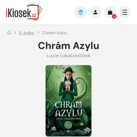
Přejít na hlavní obsah
0
E-knihy
Chrám Azylu
Chrám Azylu
Lucie Lukačovičová