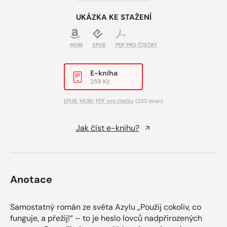
UKÁZKA KE STAŽENÍ
MOBI
EPUB
PDF PRO ČTEČKY
E-kniha
259 Kč
EPUB
,
MOBI
,
PDF pro čtečky
(320 stran)
Jak číst e-knihu?
Anotace
Samostatný román ze světa Azylu „Použij cokoliv, co
funguje, a přežij!“ – to je heslo lovců nadpřirozených