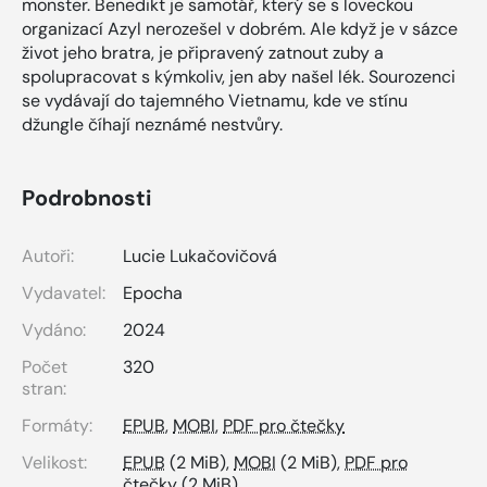
monster. Benedikt je samotář, který se s loveckou
organizací Azyl nerozešel v dobrém. Ale když je v sázce
život jeho bratra, je připravený zatnout zuby a
spolupracovat s kýmkoliv, jen aby našel lék. Sourozenci
se vydávají do tajemného Vietnamu, kde ve stínu
džungle číhají neznámé nestvůry.
Podrobnosti
Autoři:
Lucie Lukačovičová
Vydavatel:
Epocha
Vydáno:
2024
Počet
320
stran:
Formáty:
EPUB
,
MOBI
,
PDF pro čtečky
Velikost:
EPUB
(2 MiB),
MOBI
(2 MiB),
PDF pro
čtečky
(2 MiB)