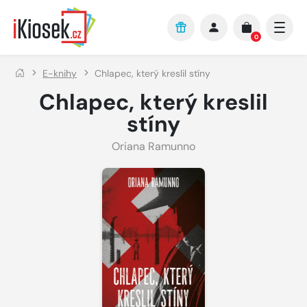
Přejít na hlavní obsah
0
E-knihy
Chlapec, který kreslil stíny
Chlapec, který kreslil
stíny
Oriana Ramunno