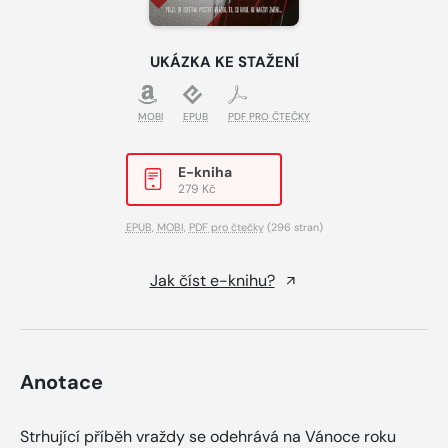
UKÁZKA KE STAŽENÍ
MOBI
EPUB
PDF PRO ČTEČKY
E-kniha
279 Kč
EPUB
,
MOBI
,
PDF pro čtečky
(296 stran)
Jak číst e-knihu?
Anotace
Strhující příběh vraždy se odehrává na Vánoce roku