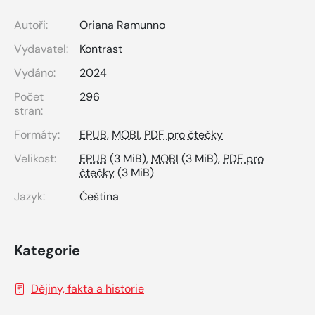
Autoři:
Oriana Ramunno
Vydavatel:
Kontrast
Vydáno:
2024
Počet
296
stran:
Formáty:
EPUB
,
MOBI
,
PDF pro čtečky
Velikost:
EPUB
(3 MiB),
MOBI
(3 MiB),
PDF pro
čtečky
(3 MiB)
Jazyk:
Čeština
Kategorie
Dějiny, fakta a historie