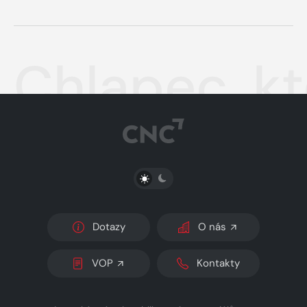
Chlapec, kte
PŘEPNOUT SVĚTLÝ/TMAVÝ REŽIM
Dotazy
O nás
VOP
Kontakty