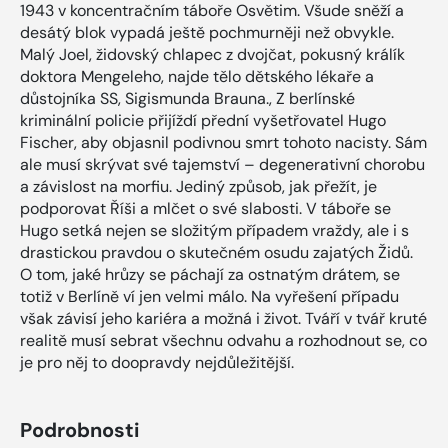
1943 v koncentračním táboře Osvětim. Všude sněží a
desátý blok vypadá ještě pochmurněji než obvykle.
Malý Joel, židovský chlapec z dvojčat, pokusný králík
doktora Mengeleho, najde tělo dětského lékaře a
důstojníka SS, Sigismunda Brauna., Z berlínské
kriminální policie přijíždí přední vyšetřovatel Hugo
Fischer, aby objasnil podivnou smrt tohoto nacisty. Sám
ale musí skrývat své tajemství – degenerativní chorobu
a závislost na morfiu. Jediný způsob, jak přežít, je
podporovat Říši a mlčet o své slabosti. V táboře se
Hugo setká nejen se složitým případem vraždy, ale i s
drastickou pravdou o skutečném osudu zajatých Židů.
O tom, jaké hrůzy se páchají za ostnatým drátem, se
totiž v Berlíně ví jen velmi málo. Na vyřešení případu
však závisí jeho kariéra a možná i život. Tváří v tvář kruté
realitě musí sebrat všechnu odvahu a rozhodnout se, co
je pro něj to doopravdy nejdůležitější.
Podrobnosti