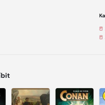
Ka
íbit