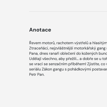
Anotace
Řevem motorů, rachotem výstřelů a hlasitým
Ztraceňáci, nejzvláštnější motorkářský gang n
Pana, dnes ranaři oblečení do kožených bun
Udělají všechno, aby přežili… a dobře se u t
se vrací se senzačním příběhem! Zjistíte, co 
seriálu Zákon gangu s pohádkovými postavam
Petr Pan.