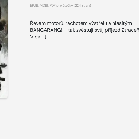
EPUB
,
MOBI
,
PDF pro čtečky
(224 stran)
Řevem motorů, rachotem výstřelů a hlasitým
BANGARANG! – tak zvěstují svůj příjezd Ztraceňá
Více