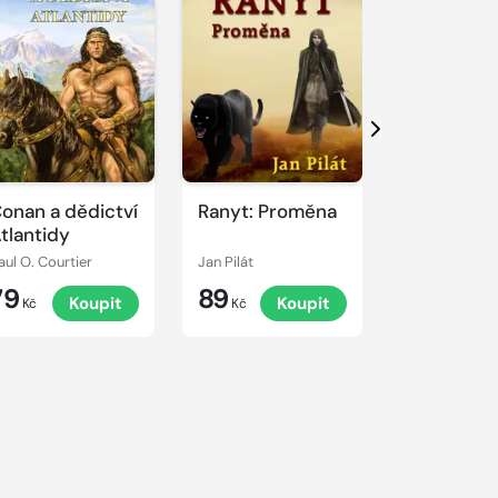
Další
onan a dědictví
Ranyt: Proměna
Conan: Se
tlantidy
šachy; Lé
aul O. Courtier
Jan Pilát
Václav Vágen
79
89
79
Koupit
Koupit
K
Kč
Kč
Kč