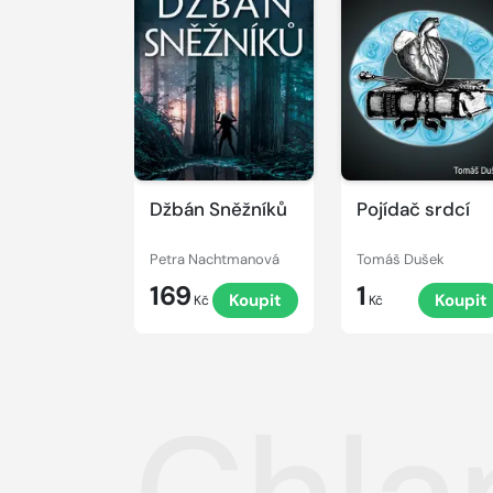
Džbán Sněžníků
Pojídač srdcí
Petra Nachtmanová
Tomáš Dušek
169
1
Koupit
Koupit
Kč
Kč
Chla