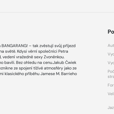
Po
Aut
 BANGARANG! – tak zvěstují svůj příjezd
a světě. Kdysi věrní společníci Petra
Vyd
d, vedení vražedně sexy Zvoněnkou.
oho bavili. Bez ohledu na cenu.Jakub Ćwiek
Vy
vznikne ze spojení tíživé atmosféry jako ze
Po
i klasického příběhu Jamese M. Barrieho
str
For
Vel
Jaz