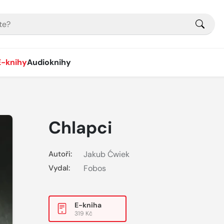
E-knihy
Audioknihy
Chlapci
Autoři:
Jakub Ćwiek
Vydal:
Fobos
E-kniha
319 Kč