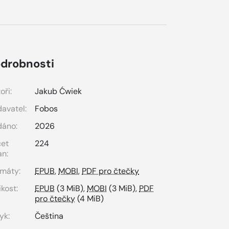
drobnosti
oři:
Jakub Ćwiek
avatel:
Fobos
dáno:
2026
čet
224
an:
máty:
EPUB
,
MOBI
,
PDF pro čtečky
ikost:
EPUB
(3 MiB),
MOBI
(3 MiB),
PDF
pro čtečky
(4 MiB)
yk:
Čeština