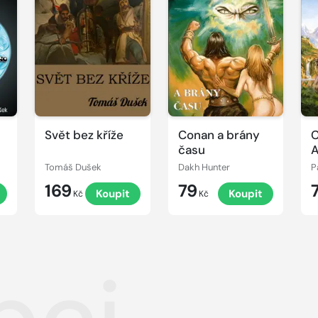
Svět bez kříže
Conan a brány
C
času
A
Tomáš Dušek
Dakh Hunter
P
169
79
Koupit
Koupit
Kč
Kč
pci