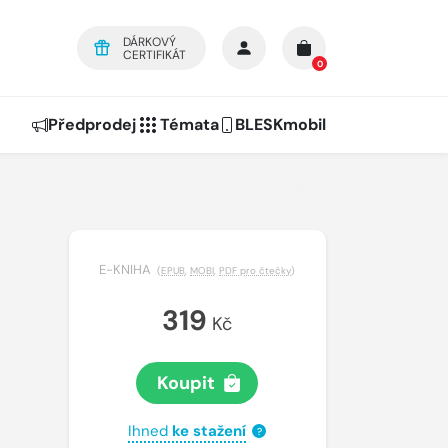
DÁRKOVÝ
CERTIFIKÁT
0
Předprodej
Témata
BLESKmobil
E-KNIHA
(
EPUB
,
MOBI
,
PDF pro čtečky
)
319
Kč
Koupit
Ihned
ke stažení
?