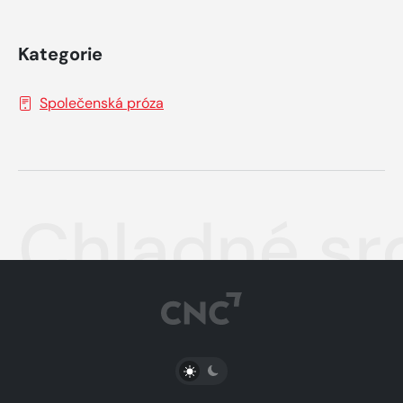
Kategorie
Společenská próza
Chladné sr
PŘEPNOUT SVĚTLÝ/TMAVÝ REŽIM