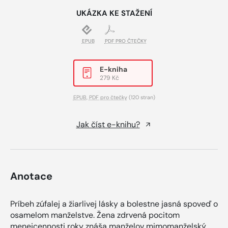
UKÁZKA KE STAŽENÍ
EPUB
PDF PRO ČTEČKY
E-kniha
279 Kč
EPUB
,
PDF pro čtečky
(120 stran)
Jak číst e-knihu?
Anotace
Príbeh zúfalej a žiarlivej lásky a bolestne jasná spoveď o
osamelom manželstve. Žena zdrvená pocitom
menejcennosti roky znáša manželov mimomanželský