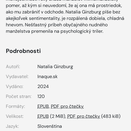
pomer, až kým si neuvedomí, že aj ona má prostriedok,
ako mu zabrániť v odchode. Natalia Ginzburg píše bez
akejkoľvek sentimentality, je rozpálená dobiela, chladná
hnevom. Nešťastný príbeh obyčajného nudného
manželstva premenila na psychologický triler.
Podrobnosti
Autoři:
Natalia Ginzburg
Vydavatel:
Inaque.sk
Vydáno:
2024
Počet stran:
120
Formáty:
EPUB
,
PDF pro čtečky
Velikost:
EPUB
(2 MiB),
PDF pro čtečky
(483 kiB)
Jazyk:
Slovenština