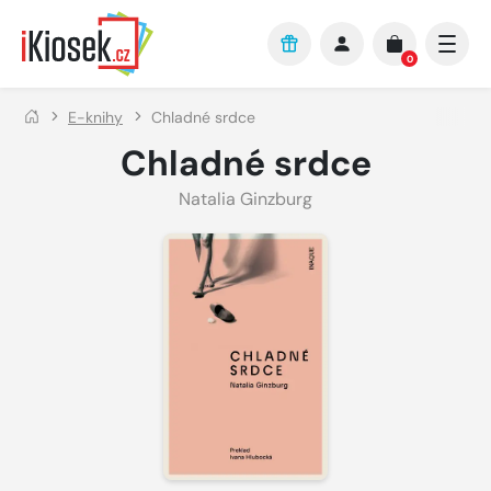
Přejít na hlavní obsah
0
E-knihy
Chladné srdce
Chladné srdce
Natalia Ginzburg