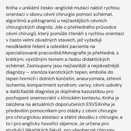
Kniha v unikátní česko-anglické mutaci nabízí rychlou
orientaci v oboru cévní chirurgie pomocí schémat,
algoritmů a piktogramů u nejčastějších cévních
chirurgických diagnóz. Jde o přehledného průvodce
cévní chirurgií, který pomůže čtenáři s rychlou orientací
v často velmi závažných stavech, jež vyžadují
neodkladné řešení a odeslání pacienta na
specializované pracoviště.Monografie je přehledná, s
krátkým, výstižným textem a řadou didaktických
schémat. Zastoupeny jsou nejčastější a nejzávažnější
diagnózy – stenóza karotických tepen, embolie do
tepen horních i dolních končetin, aneuryzmata, střevní
ischemie, kompartment syndrom, varixy, cévní uzávěry
a další.Každá diagnóza je doplněna kazuistikou pro
pochopení onemocnění v klinickém kontextu. Kniha je
založena na aktuálních doporučeních ESVS.Kniha je
především pomocníkem pro otázky z cévní chirurgie
pro chirurgickou atestaci a státní zkoušku z chirurgie, a
to i pro anglicky hovořící zájemce. Je určena pro
studující lékařských fakult, pro všeobecné chirurgy