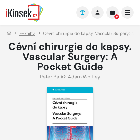
Přejít na hlavní obsah
0
E-knihy
Cévní chirurgie do kapsy. Vascular Surgery: A P
Cévní chirurgie do kapsy.
Vascular Surgery: A
Pocket Guide
Peter Baláž
,
Adam Whitley