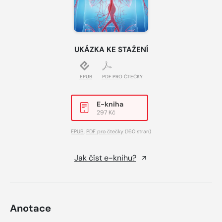
UKÁZKA KE STAŽENÍ
EPUB
PDF PRO ČTEČKY
E-kniha
297 Kč
EPUB
,
PDF pro čtečky
(160 stran)
Jak číst e-knihu?
Anotace