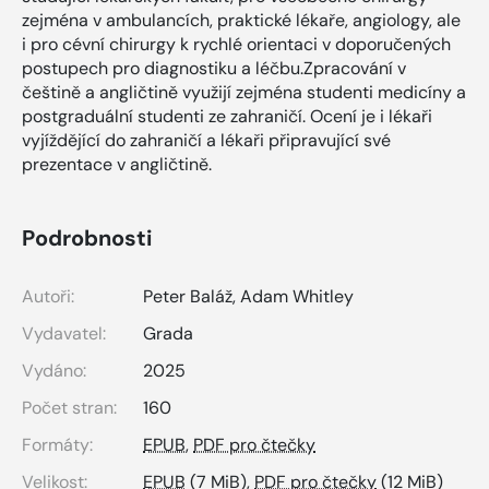
zejména v ambulancích, praktické lékaře, angiology, ale
i pro cévní chirurgy k rychlé orientaci v doporučených
postupech pro diagnostiku a léčbu.Zpracování v
češtině a angličtině využijí zejména studenti medicíny a
postgraduální studenti ze zahraničí. Ocení je i lékaři
vyjíždějící do zahraničí a lékaři připravující své
prezentace v angličtině.
Podrobnosti
Autoři:
Peter Baláž
,
Adam Whitley
Vydavatel:
Grada
Vydáno:
2025
Počet stran:
160
Formáty:
EPUB
,
PDF pro čtečky
Velikost:
EPUB
(7 MiB),
PDF pro čtečky
(12 MiB)