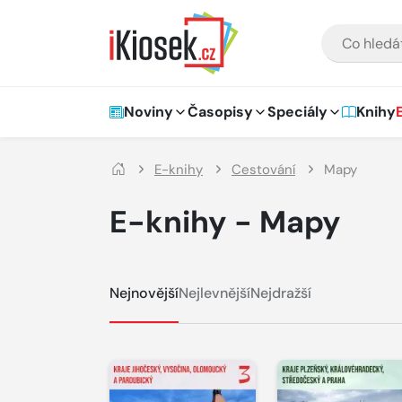
Přejít na hlavní obsah
VYHLEDÁVÁNÍ
Hlavní navigace
Noviny
Časopisy
Speciály
Knihy
E-knihy
Cestování
Mapy
E-knihy - Mapy
Nejnovější
Nejlevnější
Nejdražší