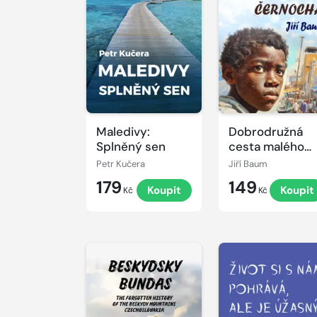
Maledivy:
Dobrodružná
Splněný sen
cesta malého
černocha
Petr Kučera
Jiří Baum
179
149
Koupit
Koupit
Kč
Kč