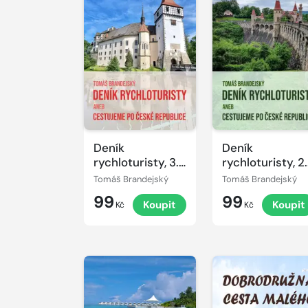
Deník
Deník
rychloturisty, 3.
rychloturisty, 2.
díl: Kraje
díl: Kraje
Tomáš Brandejský
Tomáš Brandejský
Jihočeský,
Plzeňský,
99
99
Koupit
Koupit
Vysočina,
Královéhradeck
Kč
Kč
Olomoucký a
Středočeský a
Pardubický
Praha