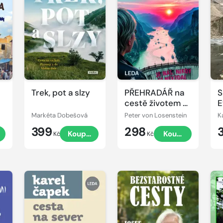
Trek, pot a slzy
PŘEHRADÁŘ na
S
cestě životem a
E
kolem světa
Markéta Dobešová
Peter von Losenstein
K
399
298
Koupit
Koupit
Kč
Kč