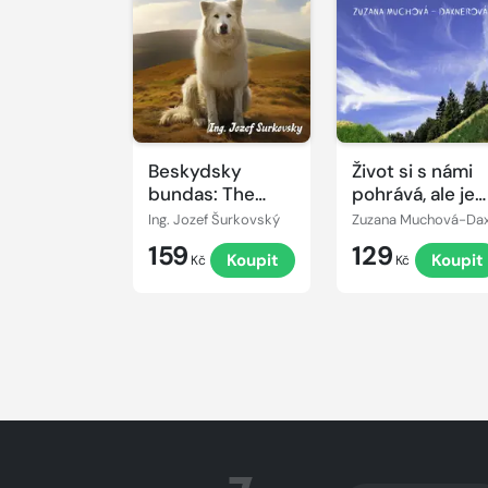
Beskydsky
Život si s námi
bundas: The
pohrává, ale je
forgotten
úžasný
Ing. Jozef Šurkovský
history of the
159
129
Koupit
Koupit
Beskydy
Kč
Kč
mountains,
Czechoslovakia