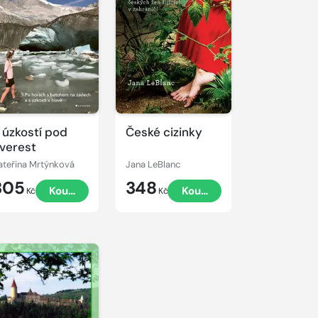
 úzkostí pod
České cizinky
verest
ateřina Mrtýnková
Jana LeBlanc
305
348
Koupit
Koupit
Kč
Kč