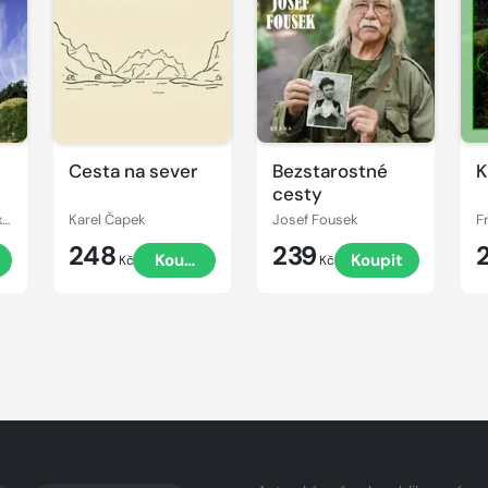
Cesta na sever
Bezstarostné
K
cesty
Zuzana Muchová-Daxnerová
Karel Čapek
Josef Fousek
F
248
239
Koupit
Koupit
Kč
Kč