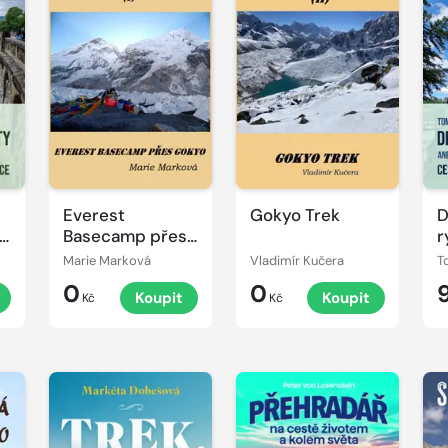
Everest
Gokyo Trek
D
Basecamp přes
r
Gokyo
d
Marie Marková
Vladimír Kučera
T
Ú
0
0
Koupit
Koupit
ý,
K
Kč
Kč