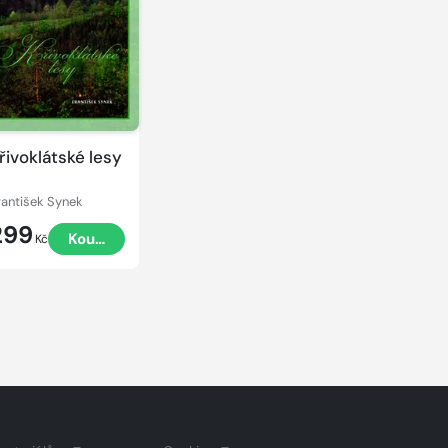
řivoklátské lesy
rantišek Synek
299
Koupit
Kč