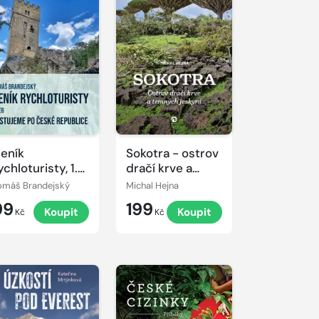
eník
Sokotra - ostrov
ychloturisty, 1.
dračí krve a
íl: Liberecký,
temných jeskyní
omáš Brandejský
Michal Hejna
stecký a
99
199
Koupit
Koupit
arlovarský kraj
Kč
Kč