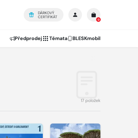
DÁRKOVÝ
CERTIFIKÁT
0
Předprodej
Témata
BLESKmobil
17 položek