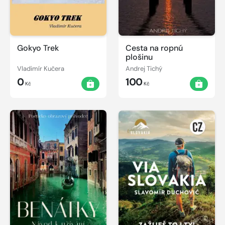
Gokyo Trek
Cesta na ropnú
plošinu
Vladimír Kučera
Andrej Tichý
0
100
Kč
Kč