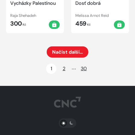
Vycházky Palestínou
Dosť dobrá
Raja Shehadeh
Melissa Arnot Reid
300
459
Kč
Kč
Načíst další…
Načte dalších 24 položek na aktuální stránku
1
2
30
PŘEPNOUT SVĚTLÝ/TMAVÝ REŽIM