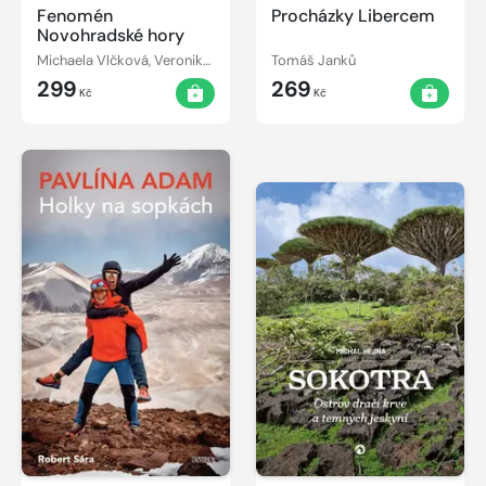
Fenomén
Procházky Libercem
Novohradské hory
Michaela Vlčková, Veronika Veberová
Tomáš Janků
299
269
Kč
Kč