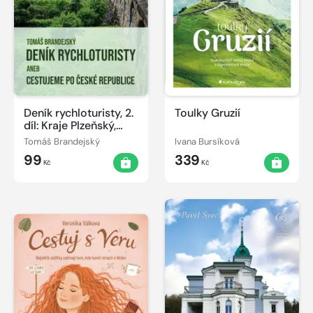
Deník rychloturisty, 2.
Toulky Gruzií
díl: Kraje Plzeňský,
Královéhradecký,
Tomáš Brandejský
Ivana Bursíková
Středočeský a Praha
99
339
Kč
Kč