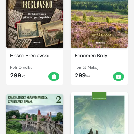
Hříšné Břeclavsko
Fenomén Brdy
Petr Omelka
Tomáš Makaj
299
299
Kč
Kč