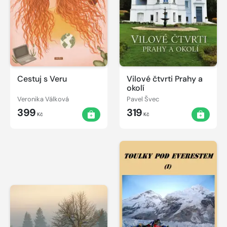
Cestuj s Veru
Vilové čtvrti Prahy a
okolí
Veronika Válková
Pavel Švec
399
319
Kč
Kč