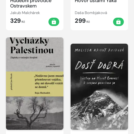
Hudební průvodce
Hovor ústami Yaka
Ostravskem
Jakub Malchárek
Daša Bombjaková
329
299
Kč
Kč