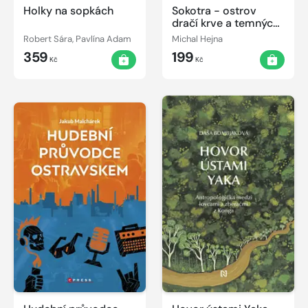
Holky na sopkách
Sokotra - ostrov
dračí krve a temných
jeskyní
Robert Sára, Pavlína Adam
Michal Hejna
359
199
Kč
Kč