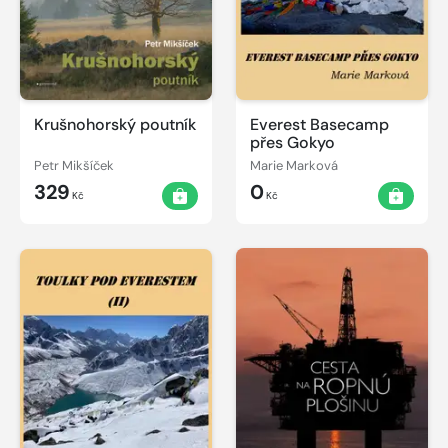
Krušnohorský poutník
Everest Basecamp
přes Gokyo
Petr Mikšíček
Marie Marková
329
0
Kč
Kč