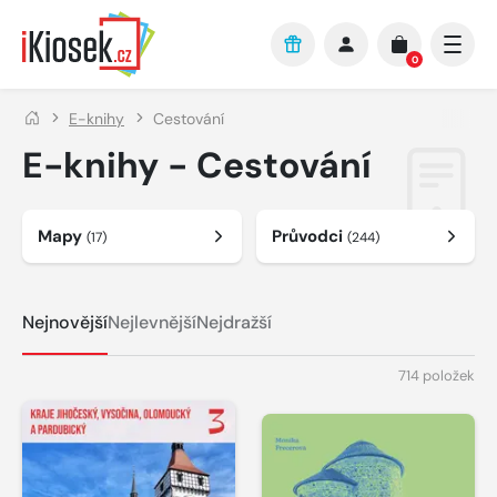
Přejít na hlavní obsah
0
E-knihy
Cestování
E-knihy - Cestování
Mapy
Průvodci
(17)
(244)
Nejnovější
Nejlevnější
Nejdražší
714 položek