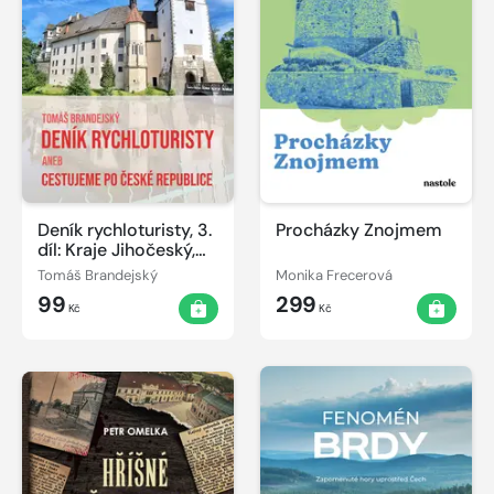
Deník rychloturisty, 3.
Procházky Znojmem
díl: Kraje Jihočeský,
Vysočina, Olomoucký
Tomáš Brandejský
Monika Frecerová
a Pardubický
99
299
Kč
Kč