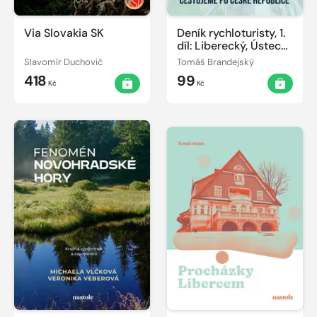
Via Slovakia SK
Deník rychloturisty, 1.
díl: Liberecký, Ústecký
a Karlovarský kraj
Slavomír Duchovič
Tomáš Brandejský
418
99
Kč
Kč