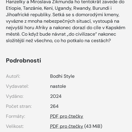
Hanzelky a Miroslava Zikmunda ho tentokrát zavede do
Etiopie, Tanzánie, Keni, Ugandy, Rwandy, Burundi i
Jihoafrické republiky. Setká se s domorodými kmeny,
vyvázne z mnoha nebezpečných situací, vystoupá na
nejvyšší horu Afriky a nakonec dorazí do cíle v Kapském
městě. Co když bude návrat „do civilizace“ nakonec
složitější než všechno, co ho potkalo na cestách?
Podrobnosti
Autoři:
Bodhi Style
Vydavatel:
nastole
Vydáno:
2024
Počet stran:
264
Formáty:
PDF pro čtečky
Velikost:
PDF pro čtečky
(43 MiB)