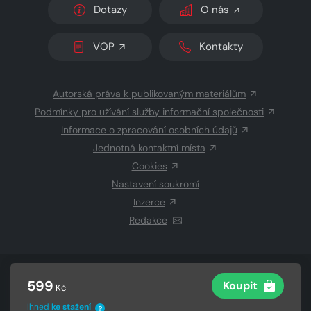
Dotazy
O nás
VOP
Kontakty
Autorská práva k publikovaným materiálům
Podmínky pro užívání služby informační společnosti
Informace o zpracování osobních údajů
Jednotná kontaktní místa
Cookies
Nastavení soukromí
Inzerce
Redakce
© 2026 Copyright
CZECH NEWS CENTER a.s.
a dodavatelé
599
Koupit
Kč
obsahu
Vysázeno
Grand IT s.r.o.
Ihned
ke stažení
?