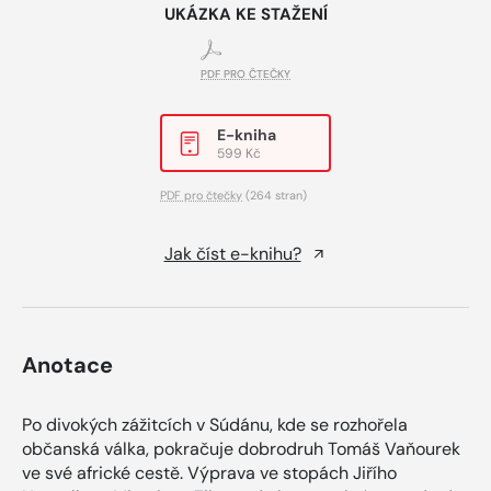
UKÁZKA KE STAŽENÍ
PDF PRO ČTEČKY
E-kniha
599 Kč
PDF pro čtečky
(264 stran)
Jak číst e-knihu?
Anotace
Po divokých zážitcích v Súdánu, kde se rozhořela
občanská válka, pokračuje dobrodruh Tomáš Vaňourek
ve své africké cestě. Výprava ve stopách Jiřího