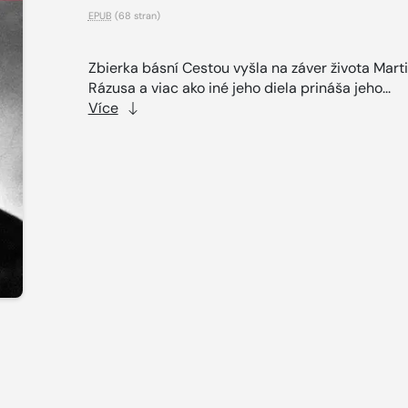
EPUB
(68 stran)
Zbierka básní Cestou vyšla na záver života Mart
Rázusa a viac ako iné jeho diela prináša jeho...
Více