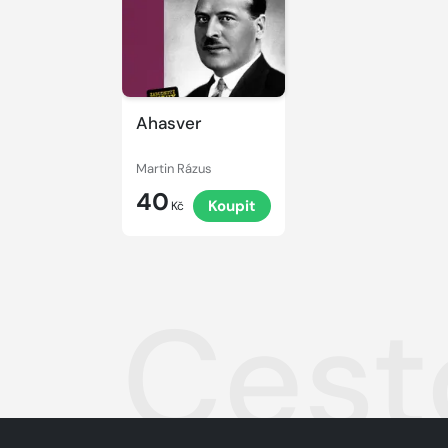
Ahasver
Martin Rázus
40
Koupit
Kč
Cest