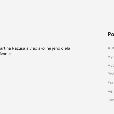
Po
Aut
artina Rázusa a viac ako iné jeho diela
ívanie.
Vyd
Vy
Poč
For
Vel
Jaz