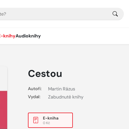
E-knihy
Audioknihy
Cestou
Autoři:
Martin Rázus
Vydal:
Zabudnuté knihy
E-kniha
0 Kč