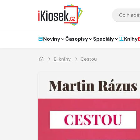
Přejít na hlavní obsah
VYHLEDÁVÁNÍ
Hlavní navigace
Noviny
Časopisy
Speciály
Knihy
E-knihy
Cestou