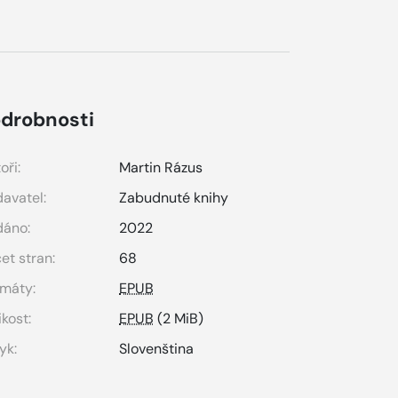
drobnosti
oři:
Martin Rázus
avatel:
Zabudnuté knihy
dáno:
2022
et stran:
68
máty:
EPUB
ikost:
EPUB
(2 MiB)
yk:
Slovenština