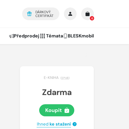
DÁRKOVÝ
CERTIFIKÁT
0
Předprodej
Témata
BLESKmobil
E-KNIHA
(
EPUB
)
Zdarma
Koupit
Ihned
ke stažení
?