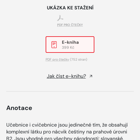
UKÁZKA KE STAŽENÍ
PDF PRO ČTEČKY
E-kniha
399 Kč
PDF pro čtečky
(752 stran)
Jak číst e-knihu?
Anotace
Učebnice i cvičebnice jsou jedinečné tím, že obsahují
komplexní látku pro nácvik češtiny na prahové úrovni
B2. Jsou vhodné pro všechny národnosti: slovanské,