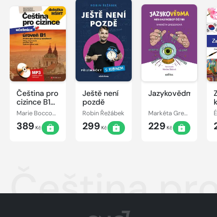
Čeština pro
Ještě není
Jazykovědma
cizince B1
pozdě
+cvičebnice
Marie Boccou Kestřánková, Gabriela Šnaidaufová, Kateřina Kopicová
Robin Řežábek
Markéta Gregorová
389
299
229
Kč
Kč
Kč
Čeština pro