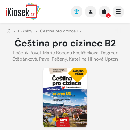
Přejít na hlavní obsah
0
E-knihy
Čeština pro cizince B2
Čeština pro cizince B2
Pečený Pavel
,
Marie Boccou Kestřánková
,
Dagmar
Štěpánková
,
Pavel Pečený
,
Kateřina Hlínová Upton