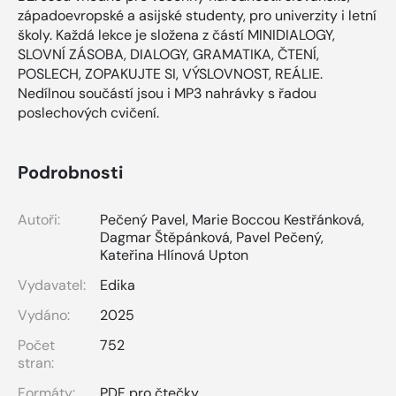
západoevropské a asijské studenty, pro univerzity i letní
školy. Každá lekce je složena z částí MINIDIALOGY,
SLOVNÍ ZÁSOBA, DIALOGY, GRAMATIKA, ČTENÍ,
POSLECH, ZOPAKUJTE SI, VÝSLOVNOST, REÁLIE.
Nedílnou součástí jsou i MP3 nahrávky s řadou
poslechových cvičení.
Podrobnosti
Autoři:
Pečený Pavel
,
Marie Boccou Kestřánková
,
Dagmar Štěpánková
,
Pavel Pečený
,
Kateřina Hlínová Upton
Vydavatel:
Edika
Vydáno:
2025
Počet
752
stran:
Formáty:
PDF pro čtečky