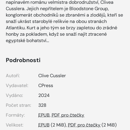
napínavém románu velmistra dobrodružství, Clivea
Cusslera. Jejich nepřítelem je Bloodstone Group,
konglomerát obchodníků se zbraněmi a zlodějů, kteří se
snaží ukrást starobylé relikvie na obou stranách
Atlantiku. Kurt a jeho tým se brzy zapletou do zrádné
honby za pokladem, když se snaží najít ztracené
egyptské bohatství…
Podrobnosti
Autoři:
Clive Cussler
Vydavatel:
CPress
Vydáno:
2024
Počet stran:
328
Formáty:
EPUB
,
PDF pro čtečky
Velikost:
EPUB
(2 MiB),
PDF pro čtečky
(2 MiB)