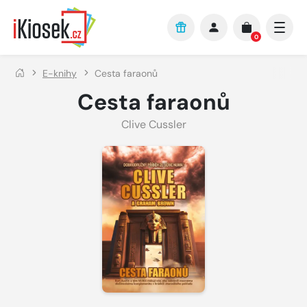
Přejít na hlavní obsah
0
E-knihy
Cesta faraonů
Cesta faraonů
Clive Cussler