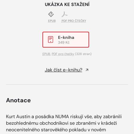
UKÁZKA KE STAŽENÍ
EPUB
PDF PRO ČTEČKY
E-kniha
349 Kč
EPUB
,
PDF pro čtečky
(328 stran)
Jak číst e-knihu?
Anotace
Kurt Austin a posádka NUMA riskují vše, aby zabránili
bezohlednému obchodníkovi se zbraněmi v krádeži
neocenitelného starověkého pokladu v novém