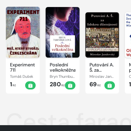
Experiment
Poslední
Putování A.
711
velkokněžna
Š. za
lidskou
Tomáš Dušek
Bryn Thurnbullová
Miroslav Jandovský
O
důstojností
1
280
69
Kč
Kč
Kč
Cesta fara