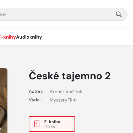
E-knihy
Audioknihy
České tajemno 2
Autoři:
Arnošt Vašíček
Vydal:
MysteryFilm
E-kniha
180 Kč