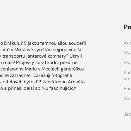
Po
Aut
ho Drákulu? S jakou temnou silou soupeřil
nitě v Mikulově vymítán nejpodivnější
Vyd
 transportu jantarové komnaty? Ukryli
u nás? Projevily se v hradní pekárně
Vy
jevení panny Marie v Mcelách generálkou
Po
čně zázračné? Dokazují fotografie
str
iditelných bytostí? Nová kniha Arnošta
 a přináší další sbírku fascinujících
For
Vel
Jaz