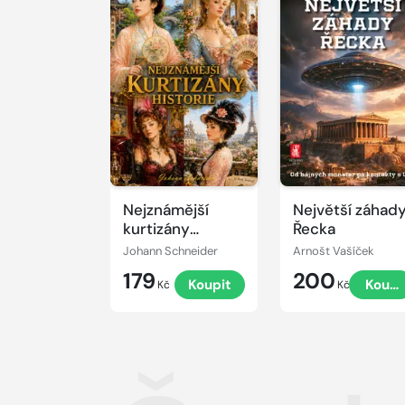
Nejznámější
Největší záhad
kurtizány
Řecka
historie
Johann Schneider
Arnošt Vašíček
179
200
Koupit
Koupi
Kč
Kč