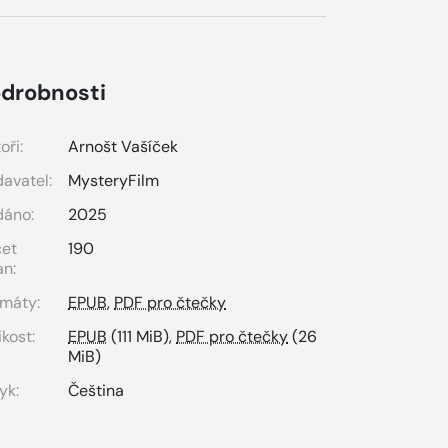
drobnosti
oři:
Arnošt Vašíček
avatel:
MysteryFilm
dáno:
2025
čet
190
an:
máty:
EPUB
,
PDF pro čtečky
ikost:
EPUB
(111 MiB),
PDF pro čtečky
(26
MiB)
yk:
Čeština