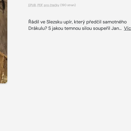
EPUB
,
PDF pro čtečky
(190 stran)
Řádil ve Slezsku upír, který předčil samotného
Drákulu? S jakou temnou silou soupeřil Jan...
Ví