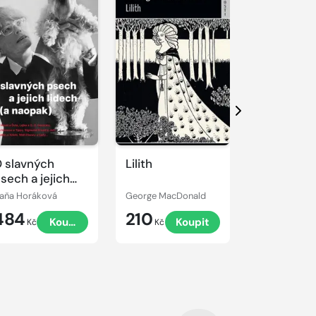
Další
 slavných
Lilith
Osudná
sech a jejich
odbočka 1
idech (a
krvi
aňa Horáková
George MacDonald
Gustáv Mišal
aopak)
484
210
148
Koupit
Koupit
K
Kč
Kč
Kč