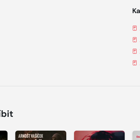
Ka
íbit