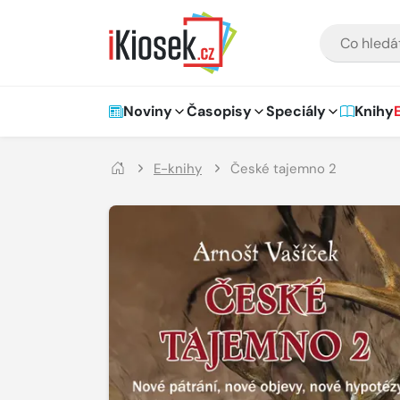
Přejít na hlavní obsah
VYHLEDÁVÁNÍ
Hlavní navigace
Noviny
Časopisy
Speciály
Knihy
E-knihy
České tajemno 2