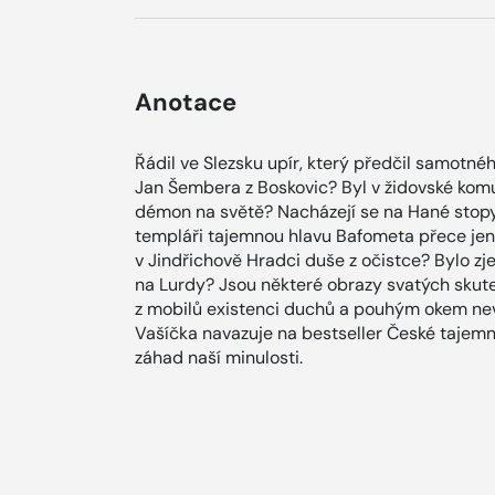
Anotace
Řádil ve Slezsku upír, který předčil samotné
Jan Šembera z Boskovic? Byl v židovské komu
démon na světě? Nacházejí se na Hané stopy
templáři tajemnou hlavu Bafometa přece jen 
v Jindřichově Hradci duše z očistce? Bylo z
na Lurdy? Jsou některé obrazy svatých skute
z mobilů existenci duchů a pouhým okem nev
Vašíčka navazuje na bestseller České tajemno
záhad naší minulosti.