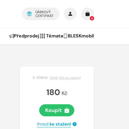
DÁRKOVÝ
CERTIFIKÁT
0
Předprodej
Témata
BLESKmobil
E-KNIHA
(
EPUB
,
PDF pro čtečky
)
180
Kč
Koupit
Ihned
ke stažení
?