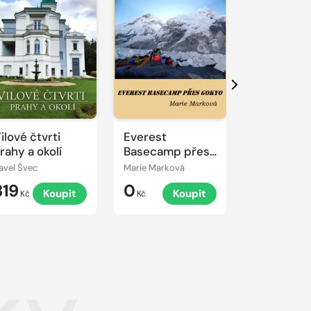
Další
ilové čtvrti
Everest
Gokyo Tre
rahy a okolí
Basecamp přes
Gokyo
avel Švec
Marie Marková
Vladimír Kuče
319
0
0
Koupit
Koupit
K
Kč
Kč
Kč