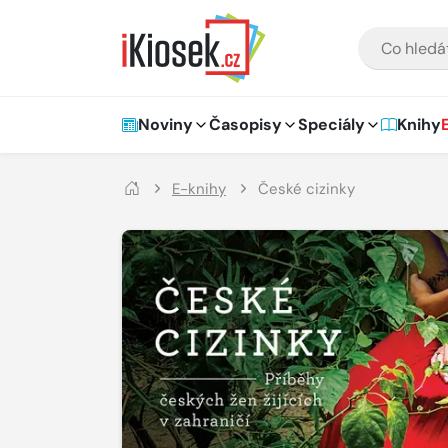
Přejít na hlavní obsah
VYHLEDÁVÁNÍ
Hlavní navigace
Noviny
Časopisy
Speciály
Knihy
E-knihy
České cizinky