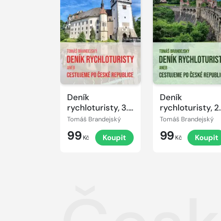
Deník
Deník
rychloturisty, 3.
rychloturisty, 2.
díl: Kraje
díl: Kraje
Tomáš Brandejský
Tomáš Brandejský
Jihočeský,
Plzeňský,
99
99
Koupit
Koupit
Vysočina,
Královéhradeck
Kč
Kč
Olomoucký a
Středočeský a
Pardubický
Praha