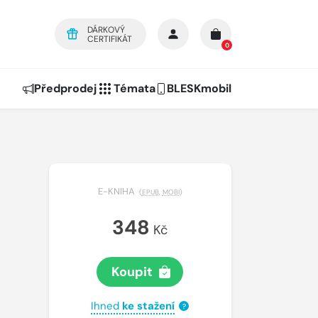
DÁRKOVÝ
CERTIFIKÁT
0
Předprodej
Témata
BLESKmobil
E-KNIHA
(
EPUB
,
MOBI
)
348
Kč
Koupit
Ihned
ke stažení
?