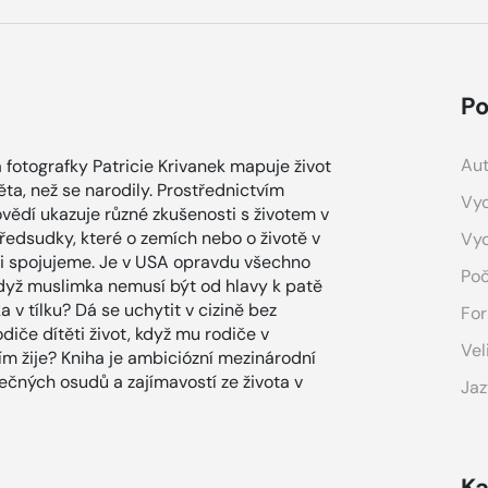
Po
Aut
 fotografky Patricie Krivanek mapuje život
ěta, než se narodily. Prostřednictvím
Vyd
vědí ukazuje různé zkušenosti s životem v
předsudky, které o zemích nebo o životě v
Vy
nimi spojujeme. Je v USA opravdu všechno
Poč
když muslimka nemusí být od hlavy k patě
 v tílku? Dá se uchytit v cizině bez
For
odiče dítěti život, když mu rodiče v
Vel
m žije? Kniha je ambiciózní mezinárodní
mečných osudů a zajímavostí ze života v
Jaz
Ka