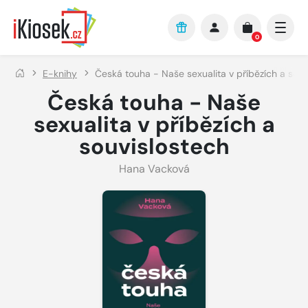
Přejít na hlavní obsah
0
E-knihy
Česká touha - Naše sexualita v příbězích a souv
Česká touha - Naše
sexualita v příbězích a
souvislostech
Hana Vacková