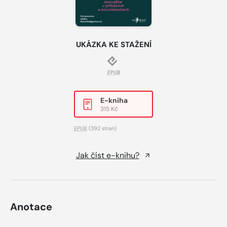
UKÁZKA KE STAŽENÍ
EPUB
E-kniha
315 Kč
EPUB
(392 stran)
Jak číst e-knihu?
Anotace