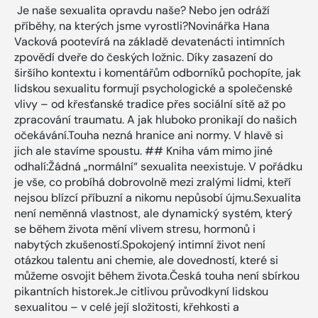
Je naše sexualita opravdu naše? Nebo jen odráží
příběhy, na kterých jsme vyrostli?Novinářka Hana
Vacková pootevírá na základě devatenácti intimních
zpovědí dveře do českých ložnic. Díky zasazení do
širšího kontextu i komentářům odborníků pochopíte, jak
lidskou sexualitu formují psychologické a společenské
vlivy – od křesťanské tradice přes sociální sítě až po
zpracování traumatu. A jak hluboko pronikají do našich
očekávání.Touha nezná hranice ani normy. V hlavě si
jich ale stavíme spoustu. ## Kniha vám mimo jiné
odhalí:Žádná „normální“ sexualita neexistuje. V pořádku
je vše, co probíhá dobrovolně mezi zralými lidmi, kteří
nejsou blízcí příbuzní a nikomu nepůsobí újmu.Sexualita
není neměnná vlastnost, ale dynamický systém, který
se během života mění vlivem stresu, hormonů i
nabytých zkušeností.Spokojený intimní život není
otázkou talentu ani chemie, ale dovedností, které si
můžeme osvojit během života.Česká touha není sbírkou
pikantních historek.Je citlivou průvodkyní lidskou
sexualitou – v celé její složitosti, křehkosti a