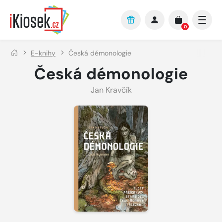
Přejít na hlavní obsah
0
E-knihy
Česká démonologie
Česká démonologie
Jan Kravčík