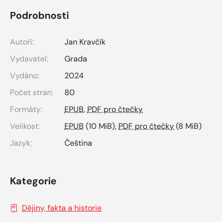
Podrobnosti
Autoři:
Jan Kravčík
Vydavatel:
Grada
Vydáno:
2024
Počet stran:
80
Formáty:
EPUB
,
PDF pro čtečky
Velikost:
EPUB
(10 MiB),
PDF pro čtečky
(8 MiB)
Jazyk:
Čeština
Kategorie
Dějiny, fakta a historie