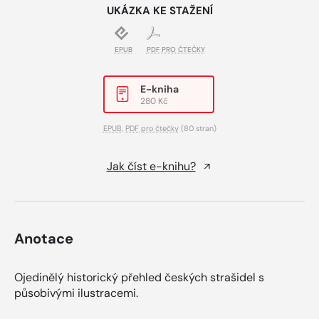
UKÁZKA KE STAŽENÍ
EPUB
PDF PRO ČTEČKY
E-kniha
280 Kč
EPUB
,
PDF pro čtečky
(80 stran)
Jak číst e-knihu?
Anotace
Ojedinělý historický přehled českých strašidel s
působivými ilustracemi.