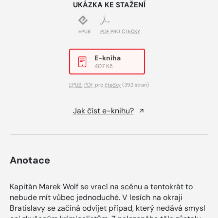
UKÁZKA KE STAŽENÍ
EPUB
PDF PRO ČTEČKY
E-kniha
407 Kč
EPUB
,
PDF pro čtečky
(392 stran)
Jak číst e-knihu?
Anotace
Kapitán Marek Wolf se vrací na scénu a tentokrát to
nebude mít vůbec jednoduché. V lesích na okraji
Bratislavy se začíná odvíjet případ, který nedává smysl