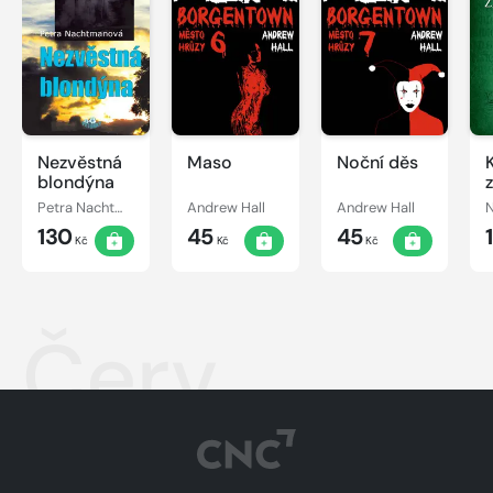
Nezvěstná
Maso
Noční děs
blondýna
Petra Nachtmanová
Andrew Hall
Andrew Hall
130
45
45
Kč
Kč
Kč
Červ