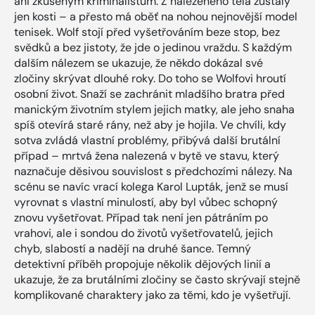
ani zkušeným kriminalistům. Z nalezeného těla zůstaly
jen kosti – a přesto má oběť na nohou nejnovější model
tenisek. Wolf stojí před vyšetřováním beze stop, bez
svědků a bez jistoty, že jde o jedinou vraždu. S každým
dalším nálezem se ukazuje, že někdo dokázal své
zločiny skrývat dlouhé roky. Do toho se Wolfovi hroutí
osobní život. Snaží se zachránit mladšího bratra před
manickým životním stylem jejich matky, ale jeho snaha
spíš otevírá staré rány, než aby je hojila. Ve chvíli, kdy
sotva zvládá vlastní problémy, přibývá další brutální
případ – mrtvá žena nalezená v bytě ve stavu, který
naznačuje děsivou souvislost s předchozími nálezy. Na
scénu se navíc vrací kolega Karol Lupták, jenž se musí
vyrovnat s vlastní minulostí, aby byl vůbec schopný
znovu vyšetřovat. Případ tak není jen pátráním po
vrahovi, ale i sondou do životů vyšetřovatelů, jejich
chyb, slabostí a nadějí na druhé šance. Temný
detektivní příběh propojuje několik dějových linií a
ukazuje, že za brutálními zločiny se často skrývají stejně
komplikované charaktery jako za těmi, kdo je vyšetřují.