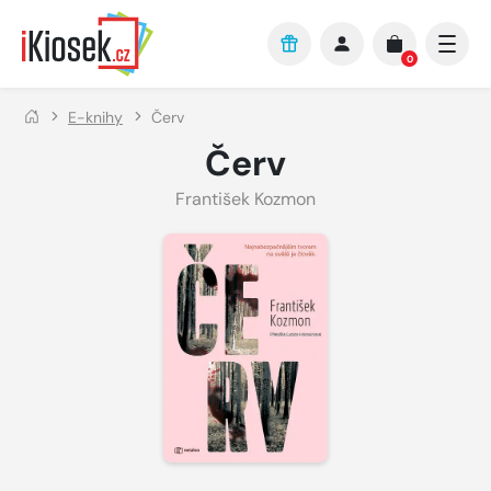
Přejít na hlavní obsah
0
E-knihy
Červ
Červ
František Kozmon