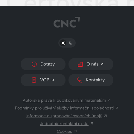
Čertovská 
PŘEPNOUT SVĚTLÝ/TMAVÝ REŽIM
Dotazy
O nás
VOP
Kontakty
Autorská práva k publikovaným materiálům
Podmínky pro užívání služby informační společnosti
Informace o zpracování osobních údajů
Jednotná kontaktní místa
Cookies