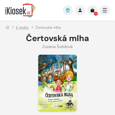
Přejít na hlavní obsah
0
E-knihy
Čertovská mlha
Čertovská mlha
Zuzana Švédová