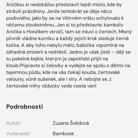
Aničkou si nedokážou představit lepší místo, kde by
strávili prázdniny. Jenže tentokrát se děje něco
podivného, jako by se na Větrném vršku schylovalo k
něčemu zlověstnému…Jen si to představte: kamkoliv
Anička s Honzíkem vkročí, tam se mluví o čertech. Mlsný
plivník vládne kurníku a každý jejich krok sleduje černá
kočka. A aby toho nebylo málo, babička vzpomíná na
záhadná zmizení a neštěstí. Jedno je však jisté – dějí se
tu pekelné kejkle, kterým je zapotřebí přijít na
kloub.Připravte si čelovky a vydejte se spolu s dětmi na
tajemnou půdu, kde na vás čekají kouzla, čertovské
valouny, vůně sušenek, ale i síry. A nebojte se, z
čertovské mlhy vždycky vede cesta ven!
Podrobnosti
Autoři:
Zuzana Švédová
Vydavatel:
Bambook