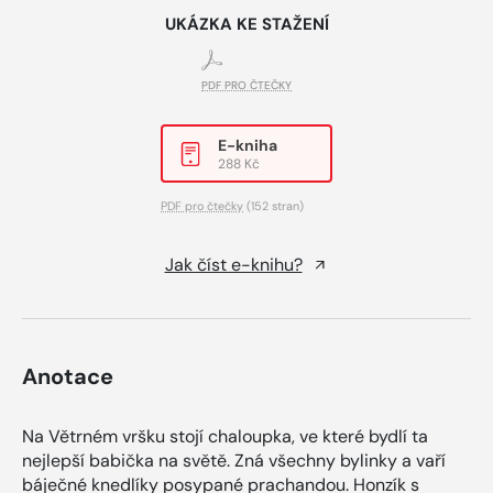
UKÁZKA KE STAŽENÍ
PDF PRO ČTEČKY
E-kniha
288 Kč
PDF pro čtečky
(152 stran)
Jak číst e-knihu?
Anotace
Na Větrném vršku stojí chaloupka, ve které bydlí ta
nejlepší babička na světě. Zná všechny bylinky a vaří
báječné knedlíky posypané prachandou. Honzík s