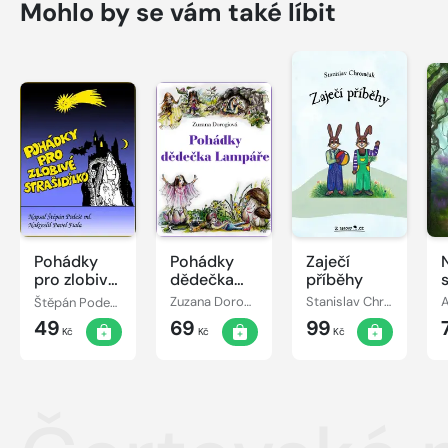
Mohlo by se vám také líbit
Pohádky
Pohádky
Zaječí
pro zlobivé
dědečka
příběhy
strašidýlko
Lampáře
Štěpán Podešt, ml.
Zuzana Dorogiová
Stanislav Chromčák
49
69
99
Kč
Kč
Kč