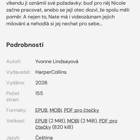
víkendu jí oznámil své požadavky: buď pro něj Nicole
začne pracovat, anebo se její otec dozví, že spolu měli
poměr. A nejen to, Nate má i videozáznam jejich
milování a nehodlá si jej nechat pro sebe…
Podrobnosti
Autoři:
Yvonne Lindsayová
Vydavatel:
HarperCollins
Vydáno:
2026
Počet
155
stran:
Formáty:
EPUB
,
MOBI
,
PDF pro čtečky
Velikost:
EPUB
(2 MiB),
MOBI
(2 MiB),
PDF pro
čtečky
(820 kiB)
Jazyk:
Čeština