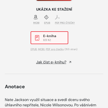
UKÁZKA KE STAŽENÍ
MOBI
EPUB
PDF PRO ČTEČKY
E-kniha
69 Kč
EPUB
,
MOBI
,
PDF pro čtečky
(155 stran)
Jak číst e-knihu?
Anotace
Nate Jackson využil situace a svedl dceru svého
úhlavního nepřítele, Nicole Wilsonovou. Po vášnivém