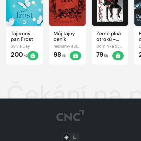
Tajemný
Můj tajný
Země plná
pan Frost
deník
otroků -
Pravda o
Sylvia Day
neznámý autor
Dominika Svobodová
E
(vašich)
200
98
79
mužích
Kč
Kč
Kč
Čekání na 
PŘEPNOUT SVĚTLÝ/TMAVÝ REŽIM