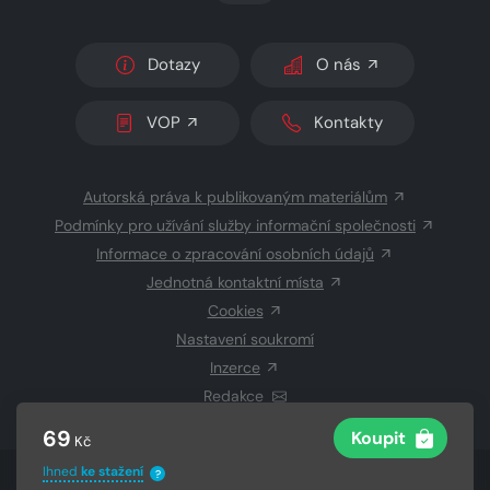
Dotazy
O nás
VOP
Kontakty
Autorská práva k publikovaným materiálům
Podmínky pro užívání služby informační společnosti
Informace o zpracování osobních údajů
Jednotná kontaktní místa
Cookies
Nastavení soukromí
Inzerce
Redakce
69
Koupit
Kč
Ihned
ke stažení
?
© 2026 Copyright
CZECH NEWS CENTER a.s.
a dodavatelé