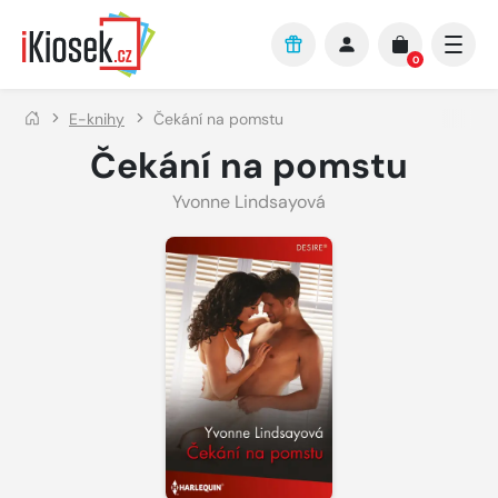
Přejít na hlavní obsah
0
E-knihy
Čekání na pomstu
Čekání na pomstu
Yvonne Lindsayová