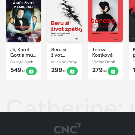
Já, Karel
Beru si
Tereza
Gott a můj
život
Kostková
život v
zpátky
George Suchánek
Milan Novotný
Václav Žmolík, Tereza Kostková
emigraci
549
299
279
Kč
Kč
Kč
Catherine: