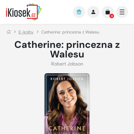
Přejít na hlavní obsah
0
E-knihy
Catherine: princezna z Walesu
Catherine: princezna z
Walesu
Robert Jobson