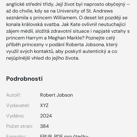
anglické střední třídy. Její život byl naprosto obyčejný –
až do chvíle, kdy se na University of St. Andrews
seznámila s princem Williamem. O deset let později se
konala královská svatba. Jak Kate ovlivnil neutuchající
zájem médií, složitá zdravotní situace i napjaté vztahy s
princem Harrym a Meghan Markle? Poznejte celý
příběh princezny v podání Roberta Jobsona, který
využil svých kontaktů, aby poskytl autentický a co
nejúplnější vhled do jejího života.
Podrobnosti
Autoři:
Robert Jobson
Vydavatel:
XYZ
Vydáno:
2024
Počet stran:
384
Formáty:
EPUB
,
PDF pro čtečky