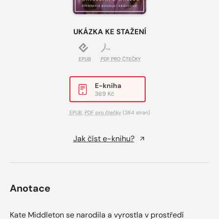
UKÁZKA KE STAŽENÍ
EPUB
PDF PRO ČTEČKY
E-kniha
369 Kč
EPUB
,
PDF pro čtečky
(384 stran)
Jak číst e-knihu?
Anotace
Kate Middleton se narodila a vyrostla v prostředí