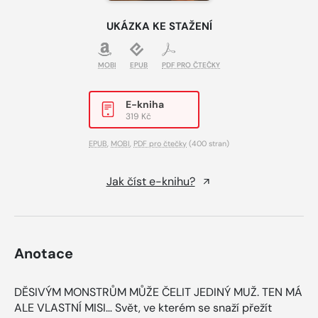
UKÁZKA KE STAŽENÍ
MOBI
EPUB
PDF PRO ČTEČKY
E-kniha
319 Kč
EPUB
,
MOBI
,
PDF pro čtečky
(400 stran)
Jak číst e-knihu?
Anotace
DĚSIVÝM MONSTRŮM MŮŽE ČELIT JEDINÝ MUŽ. TEN MÁ
ALE VLASTNÍ MISI… Svět, ve kterém se snaží přežít