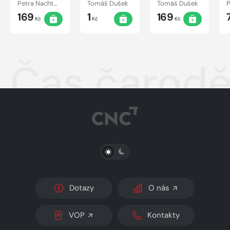
Petra Nachtmanová
Tomáš Dušek
Tomáš Dušek
169
1
169
Kč
Kč
Kč
Čas čarodě
PŘEPNOUT SVĚTLÝ/TMAVÝ REŽIM
Dotazy
O nás
VOP
Kontakty