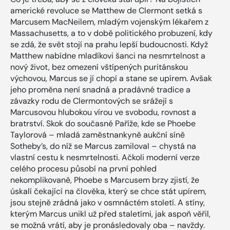
americké revoluce se Matthew de Clermont setká s
Marcusem MacNeilem, mladým vojenským lékařem z
Massachusetts, a to v době politického probuzení, kdy
se zdá, že svět stojí na prahu lepší budoucnosti. Když
Matthew nabídne mladíkovi šanci na nesmrtelnost a
nový život, bez omezení vštípených puritánskou
výchovou, Marcus se jí chopí a stane se upírem. Avšak
jeho proměna není snadná a pradávné tradice a
závazky rodu de Clermontových se srážejí s
Marcusovou hlubokou vírou ve svobodu, rovnost a
bratrství. Skok do současné Paříže, kde se Phoebe
Taylorová – mladá zaměstnankyně aukční síně
Sotheby’s, do níž se Marcus zamiloval – chystá na
vlastní cestu k nesmrtelnosti. Ačkoli moderní verze
celého procesu působí na první pohled
nekomplikovaně, Phoebe s Marcusem brzy zjistí, že
úskalí čekající na člověka, který se chce stát upírem,
jsou stejně zrádná jako v osmnáctém století. A stíny,
kterým Marcus unikl už před staletími, jak aspoň věřil,
se možná vrátí, aby je pronásledovaly oba – navždy.