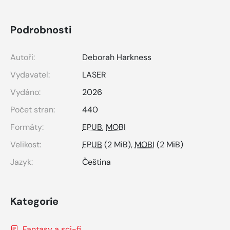
Podrobnosti
Autoři:
Deborah Harkness
Vydavatel:
LASER
Vydáno:
2026
Počet stran:
440
Formáty:
EPUB
,
MOBI
Velikost:
EPUB
(2 MiB),
MOBI
(2 MiB)
Jazyk:
Čeština
Kategorie
Fantasy a sci-fi