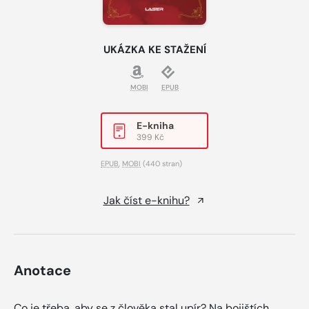
UKÁZKA KE STAŽENÍ
MOBI
EPUB
E-kniha
399 Kč
EPUB
,
MOBI
(440 stran)
Jak číst e-knihu?
Anotace
Co je třeba, aby se z člověka stal upír? Na bojištích