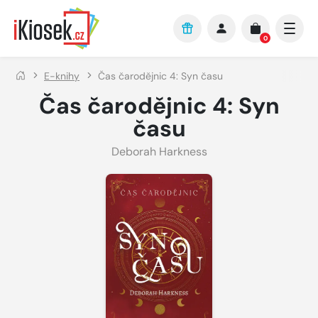
Přejít na hlavní obsah
0
E-knihy
Čas čarodějnic 4: Syn času
Čas čarodějnic 4: Syn
času
Deborah Harkness