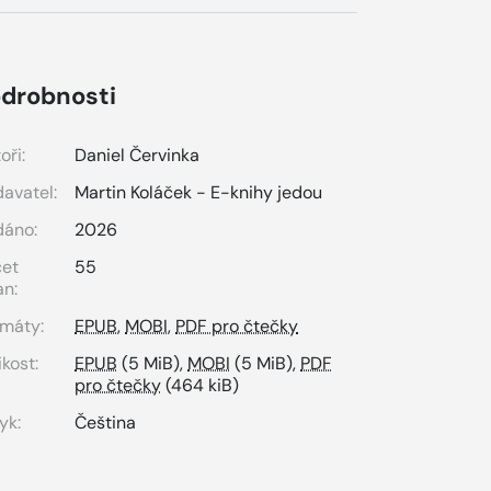
drobnosti
oři:
Daniel Červinka
avatel:
Martin Koláček - E-knihy jedou
dáno:
2026
čet
55
an:
máty:
EPUB
,
MOBI
,
PDF pro čtečky
ikost:
EPUB
(5 MiB),
MOBI
(5 MiB),
PDF
pro čtečky
(464 kiB)
yk:
Čeština