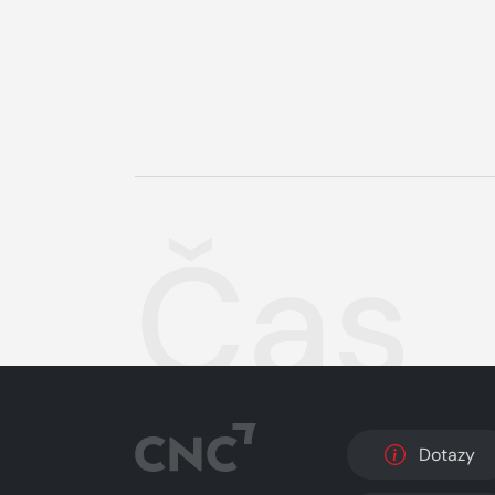
Čas
Dotazy