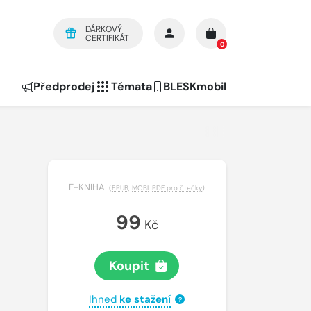
DÁRKOVÝ
CERTIFIKÁT
0
Předprodej
Témata
BLESKmobil
E-KNIHA
(
EPUB
,
MOBI
,
PDF pro čtečky
)
99
Kč
Koupit
Ihned
ke stažení
?