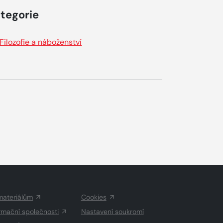
tegorie
Filozofie a náboženství
materiálům
Cookies
rmační společnosti
Nastavení soukromí