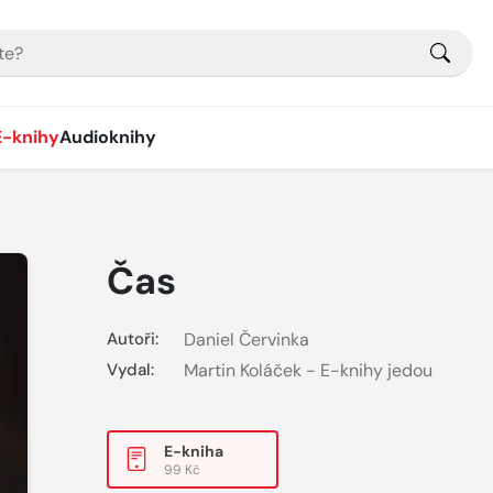
E-knihy
Audioknihy
Čas
Autoři:
Daniel Červinka
Vydal:
Martin Koláček - E-knihy jedou
E-kniha
99 Kč