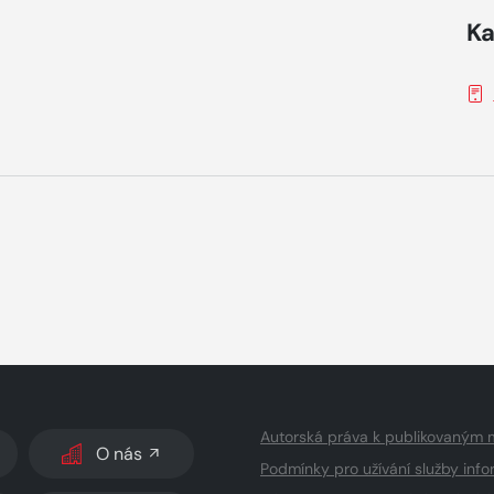
Ka
Autorská práva k publikovaným 
O nás
Podmínky pro užívání služby info