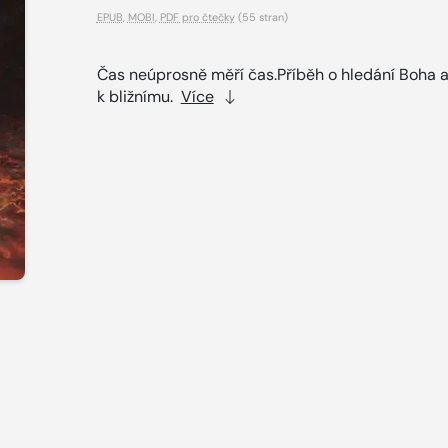
EPUB
,
MOBI
,
PDF pro čtečky
(55 stran)
Čas neúprosně měří čas.Příběh o hledání Boha a
k bližnímu.
Více