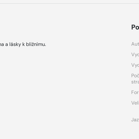
Po
Aut
 a lásky k bližnímu.
Vyd
Vy
Po
str
For
Vel
Jaz