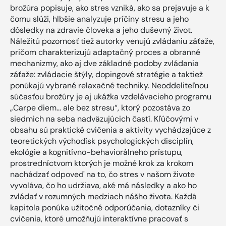
brožúra popisuje, ako stres vzniká, ako sa prejavuje a k
čomu slúži, hlbšie analyzuje príčiny stresu a jeho
dôsledky na zdravie človeka a jeho duševný život.
Náležitú pozornosť tiež autorky venujú zvládaniu záťaže,
pričom charakterizujú adaptačný proces a obranné
mechanizmy, ako aj dve základné podoby zvládania
záťaže: zvládacie štýly, dopingové stratégie a taktiež
ponúkajú vybrané relaxačné techniky. Neoddeliteľnou
súčasťou brožúry je aj ukážka vzdelávacieho programu
„Carpe diem... ale bez stresu“, ktorý pozostáva zo
siedmich na seba nadväzujúcich častí. Kľúčovými v
obsahu sú praktické cvičenia a aktivity vychádzajúce z
teoretických východísk psychologických disciplín,
ekológie a kognitívno-behaviorálneho prístupu,
prostredníctvom ktorých je možné krok za krokom
nachádzať odpoveď na to, čo stres v našom živote
vyvoláva, čo ho udržiava, aké má následky a ako ho
zvládať v rozumných medziach nášho života. Každá
kapitola ponúka užitočné odporúčania, dotazníky či
cvičenia, ktoré umožňujú interaktívne pracovať s