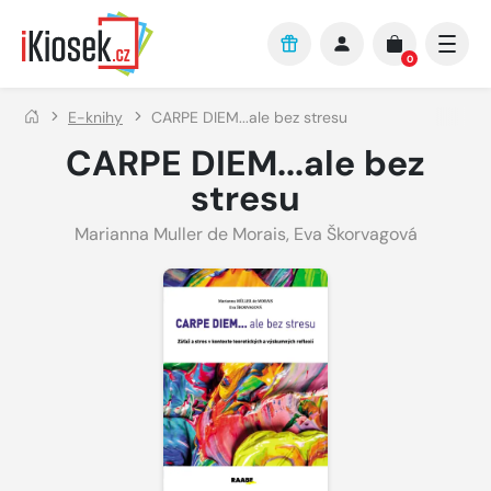
Přejít na hlavní obsah
0
E-knihy
CARPE DIEM...ale bez stresu
CARPE DIEM...ale bez
stresu
Marianna Muller de Morais, Eva Škorvagová