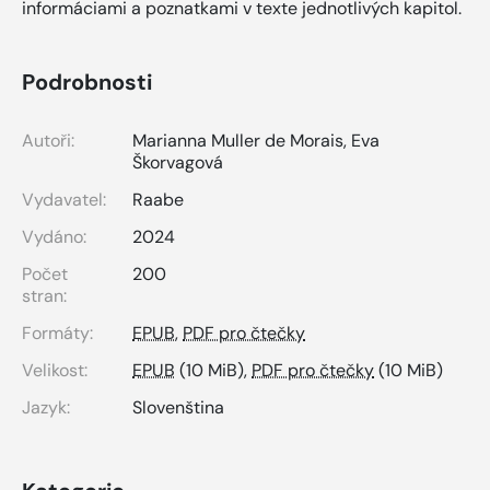
informáciami a poznatkami v texte jednotlivých kapitol.
Podrobnosti
Autoři:
Marianna Muller de Morais, Eva
Škorvagová
Vydavatel:
Raabe
Vydáno:
2024
Počet
200
stran:
Formáty:
EPUB
,
PDF pro čtečky
Velikost:
EPUB
(10 MiB),
PDF pro čtečky
(10 MiB)
Jazyk:
Slovenština