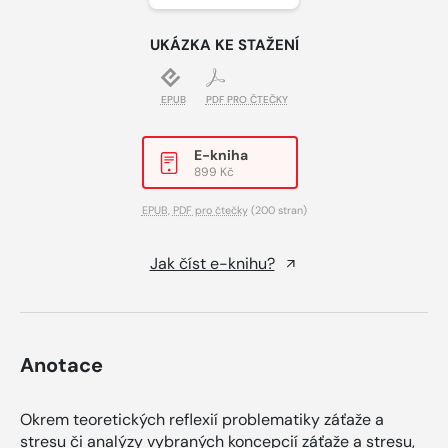
UKÁZKA KE STAŽENÍ
EPUB
PDF PRO ČTEČKY
E-kniha
899 Kč
EPUB
,
PDF pro čtečky
(200 stran)
Jak číst e-knihu?
Anotace
Okrem teoretických reflexií problematiky záťaže a
stresu či analýzy vybraných koncepcií záťaže a stresu,