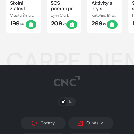
Školní
SOS
Aktivity a
zralost
pomoc pro
hry s
s
rodiče
vnoučaty
Vlasta Šmardová, Jiřina Bednářová
Lynn Clark
Kateřina Bírová
M
199
209
299
Kč
Kč
Kč
CARPE DIEM.
PŘEPNOUT SVĚTLÝ/TMAVÝ REŽIM
Dotazy
O nás