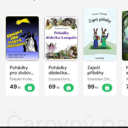
Pohádky
Pohádky
Zaječí
pro zlobivé
dědečka
příběhy
strašidýlko
Lampáře
Štěpán Podešt, ml.
Zuzana Dorogiová
Stanislav Chromčák
49
69
99
Kč
Kč
Kč
Čarovný pa