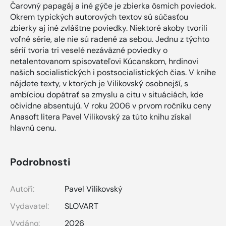
Čarovný papagáj a iné gýče je zbierka ôsmich poviedok.
Okrem typických autorových textov sú súčasťou
zbierky aj iné zvláštne poviedky. Niektoré akoby tvorili
voľné série, ale nie sú radené za sebou. Jednu z týchto
sérií tvoria tri veselé nezáväzné poviedky o
netalentovanom spisovateľovi Kúcanskom, hrdinovi
našich socialistických i postsocialistických čias. V knihe
nájdete texty, v ktorých je Vilikovský osobnejší, s
ambíciou dopátrať sa zmyslu a citu v situáciách, kde
očividne absentujú. V roku 2006 v prvom ročníku ceny
Anasoft litera Pavel Vilikovský za túto knihu získal
hlavnú cenu.
Podrobnosti
Autoři:
Pavel Vilikovský
Vydavatel:
SLOVART
Vydáno:
2026