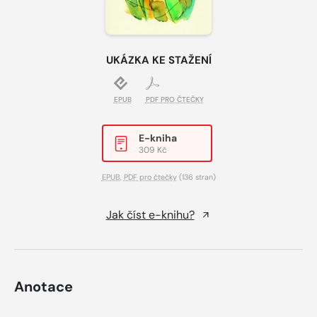
UKÁZKA KE STAŽENÍ
EPUB
PDF PRO ČTEČKY
E-kniha
309 Kč
EPUB
,
PDF pro čtečky
(136 stran)
Jak číst e-knihu?
Anotace