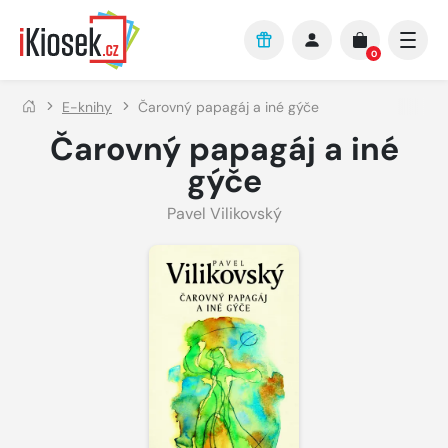
Přejít na hlavní obsah
0
E-knihy
Čarovný papagáj a iné gýče
Čarovný papagáj a iné
gýče
Pavel Vilikovský