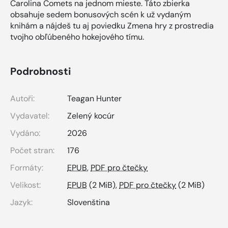
Carolina Comets na jednom mieste. Táto zbierka
obsahuje sedem bonusových scén k už vydaným
knihám a nájdeš tu aj poviedku Zmena hry z prostredia
tvojho obľúbeného hokejového tímu.
Podrobnosti
Autoři:
Teagan Hunter
Vydavatel:
Zelený kocúr
Vydáno:
2026
Počet stran:
176
Formáty:
EPUB
,
PDF pro čtečky
Velikost:
EPUB
(2 MiB),
PDF pro čtečky
(2 MiB)
Jazyk:
Slovenština