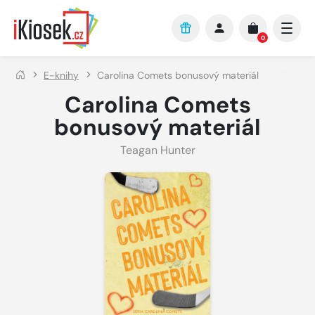
Přejít na hlavní obsah
0
E-knihy
Carolina Comets bonusový materiál
Carolina Comets
bonusový materiál
Teagan Hunter