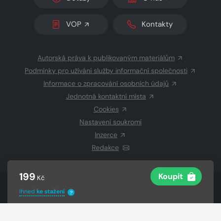
VOP
Kontakty
Autorská práva k publikovaným materiálům
Podmínky pro užívání služby informační společnosti
Informace o zpracování osobních údajů
Jednotná kontaktní místa
Cookies
Nastavení soukromí
Inzerce
Redakce
199
Koupit
Kč
© 2026 Copyright
CZECH NEWS CENTER a.s.
a dodavatelé
Ihned
ke stažení
?
obsahu
Vysázeno
Grand IT s.r.o.