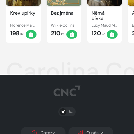
Krev upírky
Bez jména
Němá
dívka
Florence Marryat
Wilkie Collins
Lucy Maud Montgomery
198
210
120
Kč
Kč
Kč
Carolina C
PŘEPNOUT SVĚTLÝ/TMAVÝ REŽIM
Dotazy
O nás