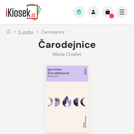
Přejít na hlavní obsah
0
E-knihy
Čarodejnice
Čarodejnice
Mona Chollet