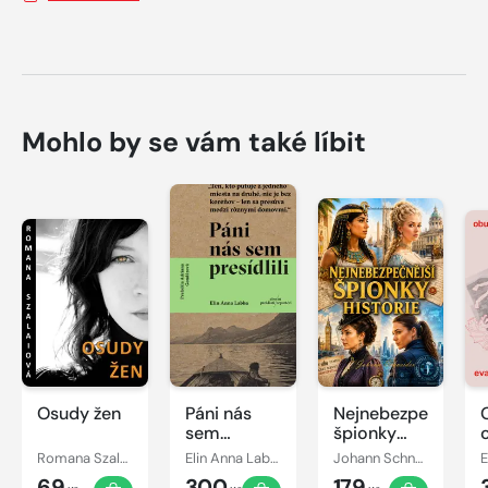
Mohlo by se vám také líbit
Osudy žen
Páni nás
Nejnebezpečnější
sem
špionky
presídlili
historie
Romana Szalaiová
Elin Anna Labba
Johann Schneider
E
69
300
179