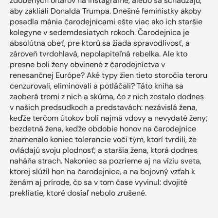
zdobených oltárov na Instagrame, alebo sa schádzajú,
aby zakliali Donalda Trumpa. Dnešné feministky akoby
posadla mánia čarodejnicami ešte viac ako ich staršie
kolegyne v sedemdesiatych rokoch. Čarodejnica je
absolútna obeť, pre ktorú sa žiada spravodlivosť, a
zároveň tvrdohlavá, nepolapiteľná rebelka. Ale kto
presne boli ženy obvinené z čarodejníctva v
renesančnej Európe? Aké typy žien tieto storočia teroru
cenzurovali, eliminovali a potláčali? Táto kniha sa
zaoberá tromi z nich a skúma, čo z nich zostalo dodnes
v našich predsudkoch a predstavách: nezávislá žena,
keďže terčom útokov boli najmä vdovy a nevydaté ženy;
bezdetná žena, keďže obdobie honov na čarodejnice
znamenalo koniec tolerancie voči tým, ktorí tvrdili, že
ovládajú svoju plodnosť; a staršia žena, ktorá dodnes
naháňa strach. Nakoniec sa pozrieme aj na víziu sveta,
ktorej slúžil hon na čarodejnice, a na bojovný vzťah k
ženám aj prírode, čo sa v tom čase vyvinul: dvojité
prekliatie, ktoré dosiaľ nebolo zrušené.