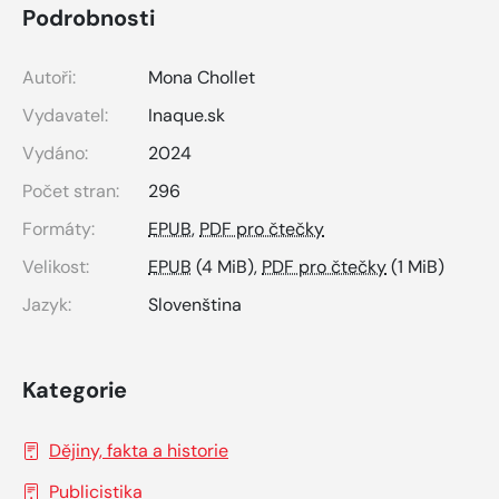
Podrobnosti
Autoři:
Mona Chollet
Vydavatel:
Inaque.sk
Vydáno:
2024
Počet stran:
296
Formáty:
EPUB
,
PDF pro čtečky
Velikost:
EPUB
(4 MiB),
PDF pro čtečky
(1 MiB)
Jazyk:
Slovenština
Kategorie
Dějiny, fakta a historie
Publicistika