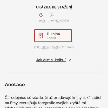
UKÁZKA KE STAŽENÍ
EPUB
PDF PRO ČTEČKY
E-kniha
379 Kč
EPUB
,
PDF pro čtečky
(296 stran)
Jak číst e-knihu?
Anotace
Čarodejnice sú všade, či už predávajú knihy zaklínadiel
na Etsy, zverejňujú fotografie svojich kryštálmi