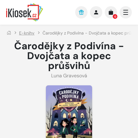
Přejít na hlavní obsah
0
E-knihy
Čarodějky z Podivína - Dvojčata a kopec průšvi
Čarodějky z Podivína -
Dvojčata a kopec
průšvihů
Luna Gravesová