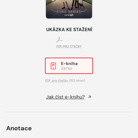
UKÁZKA KE STAŽENÍ
PDF PRO ČTEČKY
E-kniha
237 Kč
PDF pro čtečky
(152 stran)
Jak číst e-knihu?
Anotace