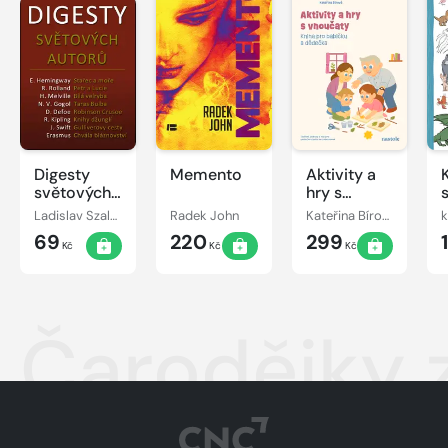
Digesty
Memento
Aktivity a
světových
hry s
autorů
vnoučaty
Ladislav Szalai, Romana Szalaiová
Radek John
Kateřina Bírová
k
69
220
299
Kč
Kč
Kč
Čarodějky z