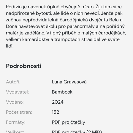
Podivín je navenek úplně obyčejné místo. Žijí tam sice
nadpřirozené bytosti, ale lidé o nich nevědí. Jenže pak
začnou nepředvídatelná čarodějnická dvojčata Bela a
Dona navštěvovat školu pro paranormály a na pořádný
malér je zaděláno. Vtipný příběh o malých čarodějkách,
velkém kamarádství a trampotách strašidel ve světě
lidí.
Podrobnosti
Autoři:
Luna Gravesová
Vydavatel:
Bambook
Vydáno:
2024
Počet stran:
152
Formáty:
PDF pro čtečky
Velikost:
PDF pro čtečky
(2 MiB)