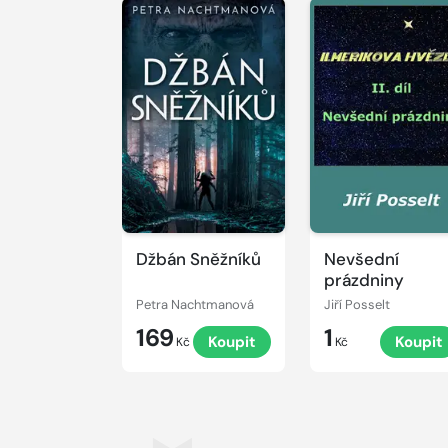
Džbán Sněžníků
Nevšední
prázdniny
Petra Nachtmanová
Jiří Posselt
169
1
Koupit
Koupit
Kč
Kč