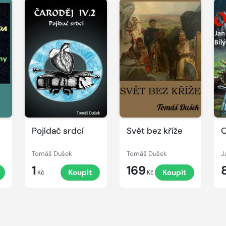
Pojídač srdcí
Svět bez kříže
Tomáš Dušek
Tomáš Dušek
J
1
169
Koupit
Koupit
Kč
Kč