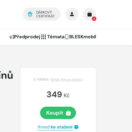
DÁRKOVÝ
CERTIFIKÁT
0
Předprodej
Témata
BLESKmobil
ínů
E-KNIHA
(
EPUB
,
PDF pro čtečky
)
349
Kč
Koupit
Ihned
ke stažení
?