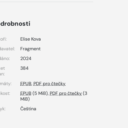
drobnosti
oři:
Elise Kova
avatel:
Fragment
dáno:
2024
čet
384
an:
máty:
EPUB
,
PDF pro čtečky
ikost:
EPUB
(5 MiB),
PDF pro čtečky
(3
MiB)
yk:
Čeština