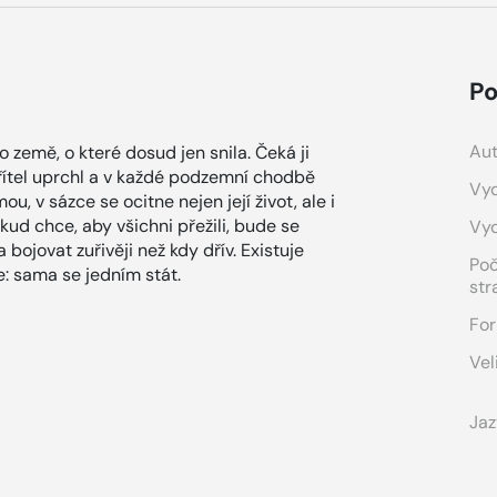
Po
Aut
o země, o které dosud jen snila. Čeká ji
řítel uprchl a v každé podzemní chodbě
Vyd
, v sázce se ocitne nejen její život, ale i
okud chce, aby všichni přežili, bude se
Vy
bojovat zuřivěji než kdy dřív. Existuje
Po
ře: sama se jedním stát.
str
For
Vel
Jaz