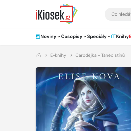
Přejít na hlavní obsah
VYHLEDÁVÁNÍ
Hlavní navigace
Noviny
Časopisy
Speciály
Knihy
E-knihy
Čarodějka - Tanec stínů