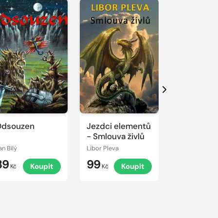
Další
Odsouzen
Jezdci elementů
Ďáblice
- Smlouva živlů
an Bílý
Libor Pleva
Andrew Hall
89
99
45
Koupit
Koupit
K
Kč
Kč
Kč