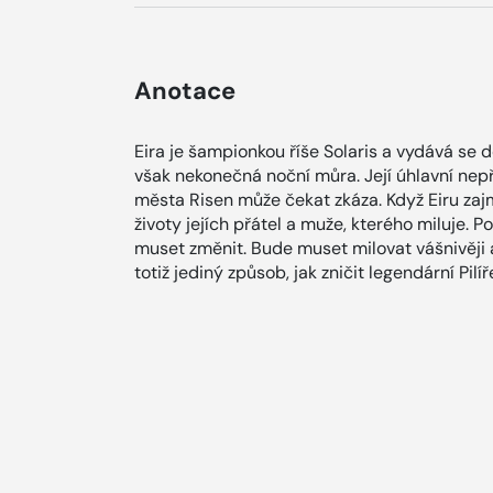
Anotace
Eira je šampionkou říše Solaris a vydává se d
však nekonečná noční můra. Její úhlavní nep
města Risen může čekat zkáza. Když Eiru zajmou
životy jejích přátel a muže, kterého miluje. P
muset změnit. Bude muset milovat vášnivěji a 
totiž jediný způsob, jak zničit legendární Pilí