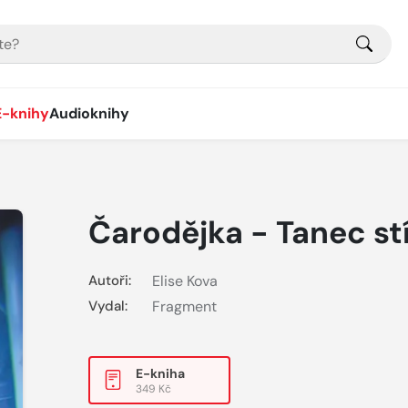
E-knihy
Audioknihy
Čarodějka - Tanec st
Autoři:
Elise Kova
Vydal:
Fragment
E-kniha
349 Kč