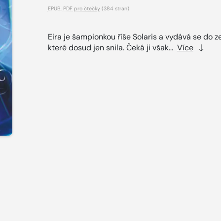
EPUB
,
PDF pro čtečky
(384 stran)
Eira je šampionkou říše Solaris a vydává se do z
které dosud jen snila. Čeká ji však...
Více