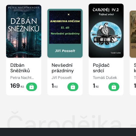
Džbán
Nevšední
Pojídač
Sněžníků
prázdniny
srdcí
Petra Nachtmanová
Jiří Posselt
Tomáš Dušek
169
1
1
Kč
Kč
Kč
Čarodějka 