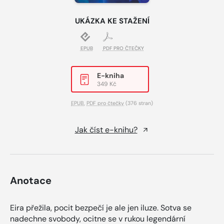
UKÁZKA KE STAŽENÍ
EPUB
PDF PRO ČTEČKY
E-kniha
349 Kč
EPUB
,
PDF pro čtečky
(376 stran)
Jak číst e-knihu?
Anotace
Eira přežila, pocit bezpečí je ale jen iluze. Sotva se
nadechne svobody, ocitne se v rukou legendární