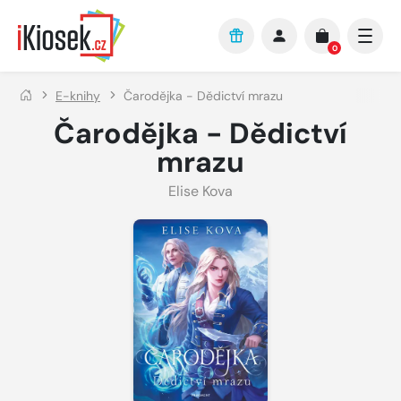
Přejít na hlavní obsah
0
E-knihy
Čarodějka - Dědictví mrazu
Čarodějka - Dědictví
mrazu
Elise Kova