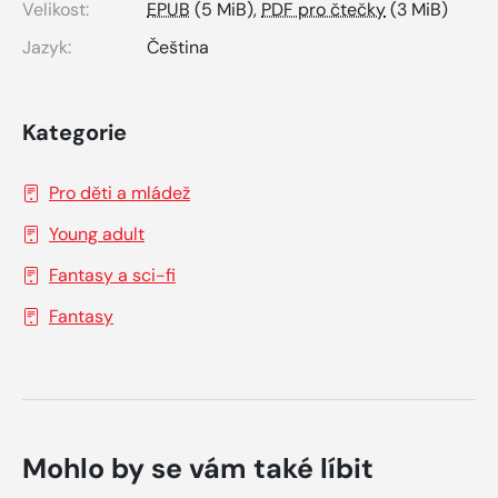
Velikost:
EPUB
(5 MiB),
PDF pro čtečky
(3 MiB)
Jazyk:
Čeština
Kategorie
Pro děti a mládež
Young adult
Fantasy a sci-fi
Fantasy
Mohlo by se vám také líbit