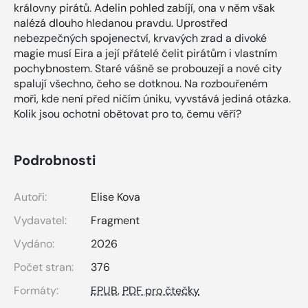
královny pirátů. Adelin pohled zabíjí, ona v něm však
nalézá dlouho hledanou pravdu. Uprostřed
nebezpečných spojenectví, krvavých zrad a divoké
magie musí Eira a její přátelé čelit pirátům i vlastním
pochybnostem. Staré vášně se probouzejí a nové city
spalují všechno, čeho se dotknou. Na rozbouřeném
moři, kde není před ničím úniku, vyvstává jediná otázka.
Kolik jsou ochotni obětovat pro to, čemu věří?
Podrobnosti
Autoři:
Elise Kova
Vydavatel:
Fragment
Vydáno:
2026
Počet stran:
376
Formáty:
EPUB
,
PDF pro čtečky