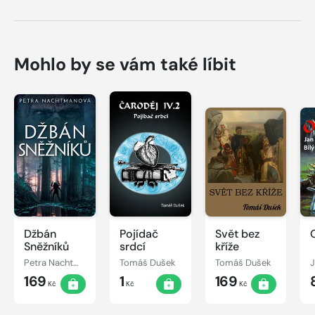
Mohlo by se vám také líbit
Džbán
Pojídač
Svět bez
Sněžníků
srdcí
kříže
Petra Nachtmanová
Tomáš Dušek
Tomáš Dušek
J
169
1
169
Kč
Kč
Kč