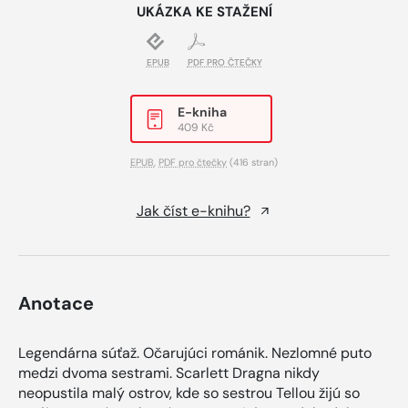
UKÁZKA KE STAŽENÍ
EPUB
PDF PRO ČTEČKY
E-kniha
409 Kč
EPUB
,
PDF pro čtečky
(416 stran)
Jak číst e-knihu?
Anotace
Legendárna súťaž. Očarujúci románik. Nezlomné puto
medzi dvoma sestrami. Scarlett Dragna nikdy
neopustila malý ostrov, kde so sestrou Tellou žijú so