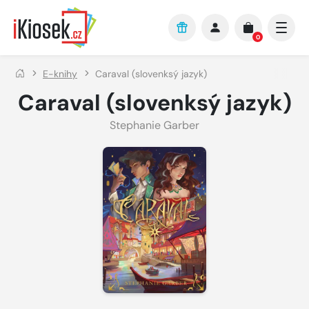
Přejít na hlavní obsah
0
E-knihy
Caraval (slovenksý jazyk)
Caraval (slovenksý jazyk)
Stephanie Garber