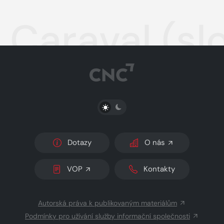
Caraval (sl
PŘEPNOUT SVĚTLÝ/TMAVÝ REŽIM
Dotazy
O nás
VOP
Kontakty
Autorská práva k publikovaným materiálům
Podmínky pro užívání služby informační společnosti