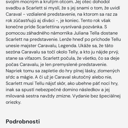
svojím mocným a krutým otcom. Jej otec dohodol
svadbu a Scarlett si myslí, že s jej snami o tom, že uvidí
Caraval - vzdialené predstavenie, na ktorom sa raz za
rok zúčastňujú aj diváci -, je koniec. Tento rok však
konečne príde Scarlettina vysnívaná pozvánka. S
pomocou záhadného námorníka Juliana Tella dostane
Scarlett na predstavenie. Lenže hneď po príchode Tellu
unesie majster Caravalu, Legenda. Ukáže sa, že táto
sezóna Caravalu sa točí okolo Telly, a kto ju nájde prvý,
stane sa víťazom. Scarlett počula, že všetko, čo sa deje
počas Caravalu, je len premyslené predstavenie.
Napriek tomu sa zapletie do hry plnej lásky, zlomených
sŕdc a mágie. A či už je Caraval skutočný alebo nie,
Scarlett musí Tellu nájsť skôr, ako ubehne päť nocí hry,
inak sa spustí nebezpečné domino následkov a jej
milovaná sestra navždy zmizne. Vydanie bez špeciálnej
oriezky.
Podrobnosti