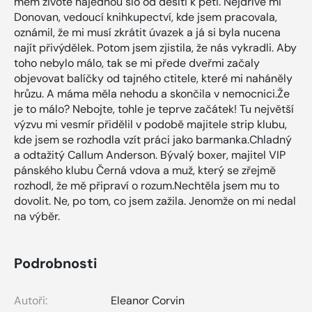
mém životě najednou šlo od desíti k pěti. Nejdříve mi
Donovan, vedoucí knihkupectví, kde jsem pracovala,
oznámil, že mi musí zkrátit úvazek a já si byla nucena
najít přivýdělek. Potom jsem zjistila, že nás vykradli. Aby
toho nebylo málo, tak se mi přede dveřmi začaly
objevovat balíčky od tajného ctitele, které mi naháněly
hrůzu. A máma měla nehodu a skončila v nemocnici.Že
je to málo? Nebojte, tohle je teprve začátek! Tu největší
výzvu mi vesmír přidělil v podobě majitele strip klubu,
kde jsem se rozhodla vzít práci jako barmanka.Chladný
a odtažitý Callum Anderson. Bývalý boxer, majitel VIP
pánského klubu Černá vdova a muž, který se zřejmě
rozhodl, že mě připraví o rozum.Nechtěla jsem mu to
dovolit. Ne, po tom, co jsem zažila. Jenomže on mi nedal
na výběr.
Podrobnosti
Autoři:
Eleanor Corvin