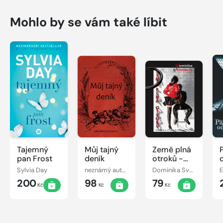
Mohlo by se vám také líbit
Tajemný
Můj tajný
Země plná
pan Frost
deník
otroků -
Pravda o
Sylvia Day
neznámý autor
Dominika Svobodová
E
(vašich)
200
98
79
mužích
Kč
Kč
Kč