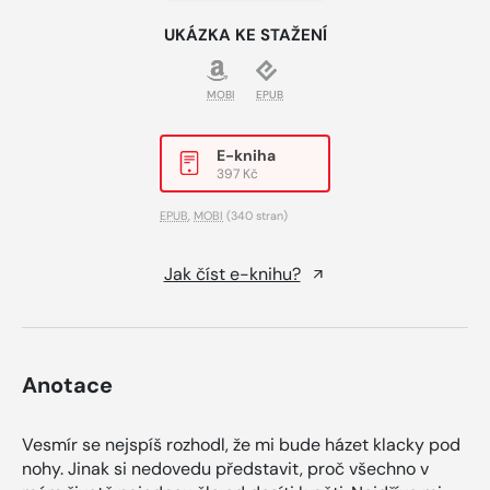
UKÁZKA KE STAŽENÍ
MOBI
EPUB
E-kniha
397 Kč
EPUB
,
MOBI
(340 stran)
Jak číst e-knihu?
Anotace
Vesmír se nejspíš rozhodl, že mi bude házet klacky pod
nohy. Jinak si nedovedu představit, proč všechno v