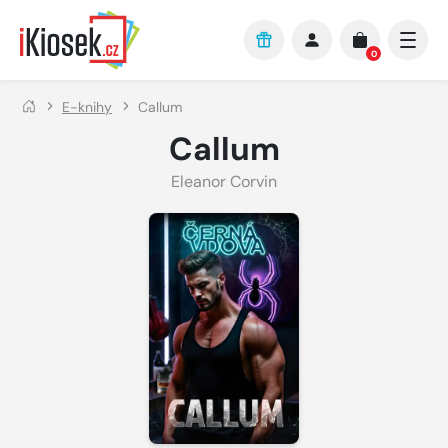
Přejít na hlavní obsah
0
E-knihy
Callum
Callum
Eleanor Corvin