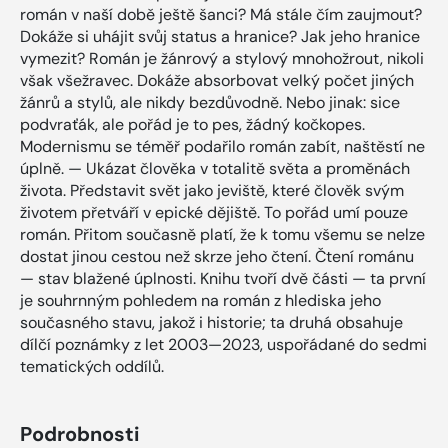
román v naší době ještě šanci? Má stále čím zaujmout?
Dokáže si uhájit svůj status a hranice? Jak jeho hranice
vymezit? Román je žánrový a stylový mnohožrout, nikoli
však všežravec. Dokáže absorbovat velký počet jiných
žánrů a stylů, ale nikdy bezdůvodně. Nebo jinak: sice
podvraťák, ale pořád je to pes, žádný kočkopes.
Modernismu se téměř podařilo román zabít, naštěstí ne
úplně. — Ukázat člověka v totalitě světa a proměnách
života. Představit svět jako jeviště, které člověk svým
životem přetváří v epické dějiště. To pořád umí pouze
román. Přitom současně platí, že k tomu všemu se nelze
dostat jinou cestou než skrze jeho čtení. Čtení románu
— stav blažené úplnosti. Knihu tvoří dvě části — ta první
je souhrnným pohledem na román z hlediska jeho
současného stavu, jakož i historie; ta druhá obsahuje
dílčí poznámky z let 2003—2023, uspořádané do sedmi
tematických oddílů.
Podrobnosti