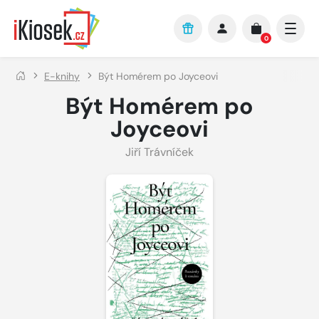
Přejít na hlavní obsah
0
E-knihy
Být Homérem po Joyceovi
Být Homérem po
Joyceovi
Jiří Trávníček