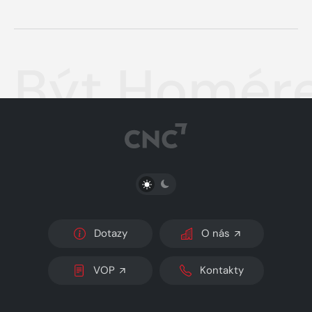
Být Homér
PŘEPNOUT SVĚTLÝ/TMAVÝ REŽIM
Dotazy
O nás
VOP
Kontakty