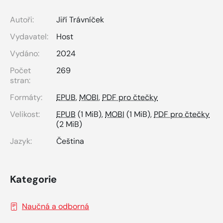
Autoři:
Jiří Trávníček
Vydavatel:
Host
Vydáno:
2024
Počet
269
stran:
Formáty:
EPUB
,
MOBI
,
PDF pro čtečky
Velikost:
EPUB
(1 MiB),
MOBI
(1 MiB),
PDF pro čtečky
(2 MiB)
Jazyk:
Čeština
Kategorie
Naučná a odborná