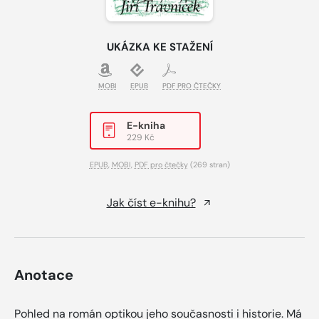
UKÁZKA KE STAŽENÍ
MOBI
EPUB
PDF PRO ČTEČKY
E-kniha
229 Kč
EPUB
,
MOBI
,
PDF pro čtečky
(269 stran)
Jak číst e-knihu?
Anotace
Pohled na román optikou jeho současnosti i historie. Má