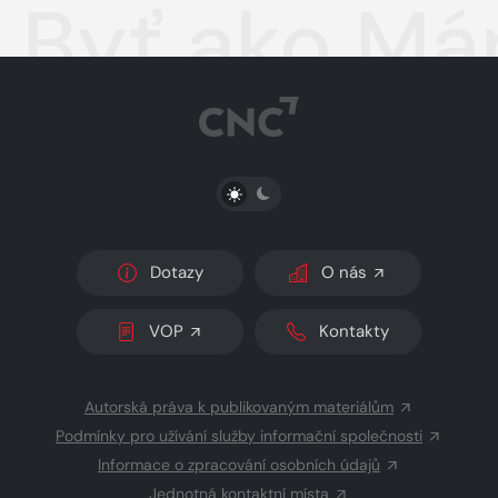
Byť ako Má
PŘEPNOUT SVĚTLÝ/TMAVÝ REŽIM
Dotazy
O nás
VOP
Kontakty
Autorská práva k publikovaným materiálům
Podmínky pro užívání služby informační společnosti
Informace o zpracování osobních údajů
Jednotná kontaktní místa