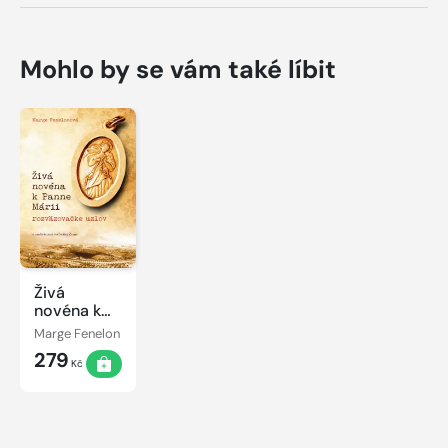
Mohlo by se vám také líbit
Živá
novéna k
Panne
Marge Fenelon
Márii,
279
rozväzovačke
Kč
uzlov