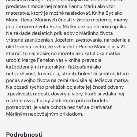
predstaviť modernej mame Pannu Máriu ako vzor
materstva, ktorý je možné nasledovať. Kniha Byť ako
Mária: Desať Máriiných čností v živote modernej mamy
je prierezom života Božej Matky cez úplne novú optiku.
Na základe desiatich príkladov z Máriinho života
vrátane zasnúbenia s Jozefom, zvestovania, narodenia a
ukrižovania zistíte, že vzhliadať k Panne Márii je aj v 21.
storočí to najlepšie, čo môžete ako katolícka matka
urobiť. Marge Fenelon vás v knihe prevedie
každodennými materskými ťažkosťami ako
netrpezlivosť, frustrácia, strach, bolesť či smútok, ktoré
počas svojho života na zemi zakúsila aj Ježišova matka.
Na pozadí týchto prekážok objavíte jej čnosti odvahy,
trpezlivosti, radosti, dôvery a viery, ktoré si vďaka nej
môžete osvojiť aj vy. Jediné, čo pritom budete
potrebovať, je vaša ochota nechať sa pretvárať
Máriiným neobyčajným príkladom.
Podrobnosti