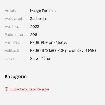
Autoři:
Marge Fenelon
Vydavatel:
Zachej.sk
Vydáno:
2022
Počet stran:
208
Formáty:
EPUB
,
PDF pro čtečky
Velikost:
EPUB
(973 kiB),
PDF pro čtečky
(1 MiB)
Jazyk:
Slovenština
Kategorie
Filozofie a náboženství