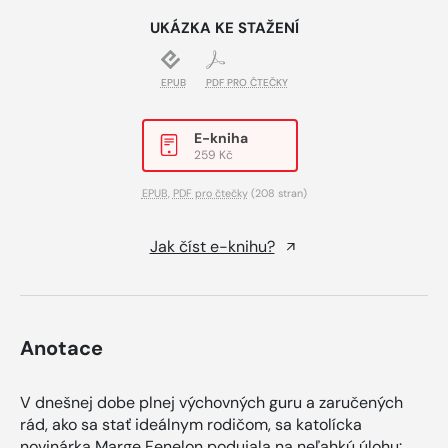
UKÁZKA KE STAŽENÍ
EPUB
PDF PRO ČTEČKY
E-kniha
259 Kč
EPUB
,
PDF pro čtečky
(208 stran)
Jak číst e-knihu?
Anotace
V dnešnej dobe plnej výchovných guru a zaručených
rád, ako sa stať ideálnym rodičom, sa katolícka
novinárka Marge Fenelon podujala na neľahkú úlohu: