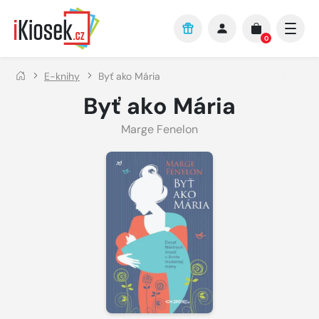
Přejít na hlavní obsah
0
E-knihy
Byť ako Mária
Byť ako Mária
Marge Fenelon