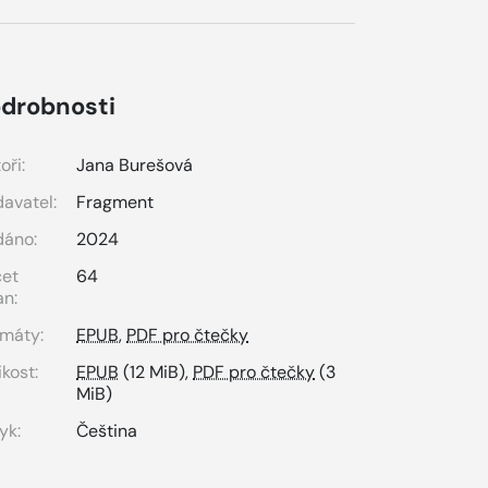
drobnosti
oři:
Jana Burešová
avatel:
Fragment
dáno:
2024
čet
64
an:
máty:
EPUB
,
PDF pro čtečky
ikost:
EPUB
(12 MiB),
PDF pro čtečky
(3
MiB)
yk:
Čeština