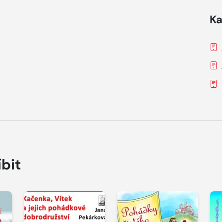
Ka
íbit