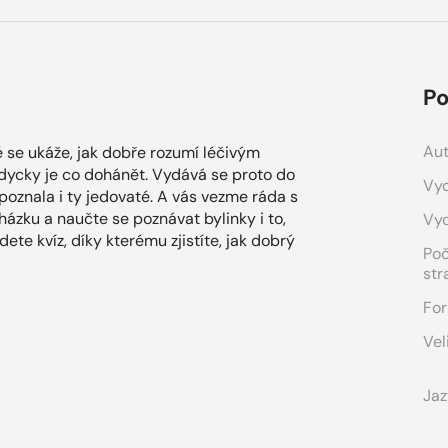
Po
Aut
é se ukáže, jak dobře rozumí léčivým
vždycky je co dohánět. Vydává se proto do
Vyd
 poznala i ty jedovaté. A vás vezme ráda s
házku a naučte se poznávat bylinky i to,
Vy
te kvíz, díky kterému zjistíte, jak dobrý
Po
str
For
Vel
Jaz