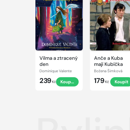
Vilma a ztracený
Anče a Kuba
den
mají Kubíčka
Dominique Valente
Božena Šimková
239
179
Koupit
Koupit
Kč
Kč