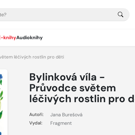
E-knihy
Audioknihy
větem léčivých rostlin pro děti
Bylinková víla -
Průvodce světem
léčivých rostlin pro d
Autoři:
Jana Burešová
Vydal:
Fragment