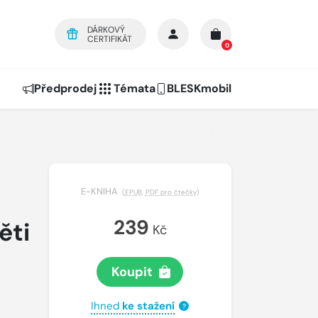
DÁRKOVÝ
CERTIFIKÁT
0
Předprodej
Témata
BLESKmobil
E-KNIHA
(
EPUB
,
PDF pro čtečky
)
239
ěti
Kč
Koupit
Ihned
ke stažení
?