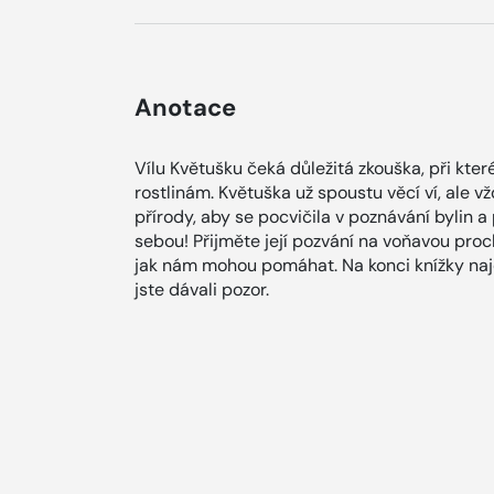
Anotace
Vílu Květušku čeká důležitá zkouška, při kter
rostlinám. Květuška už spoustu věcí ví, ale 
přírody, aby se pocvičila v poznávání bylin a
sebou! Přijměte její pozvání na voňavou proc
jak nám mohou pomáhat. Na konci knížky najde
jste dávali pozor.