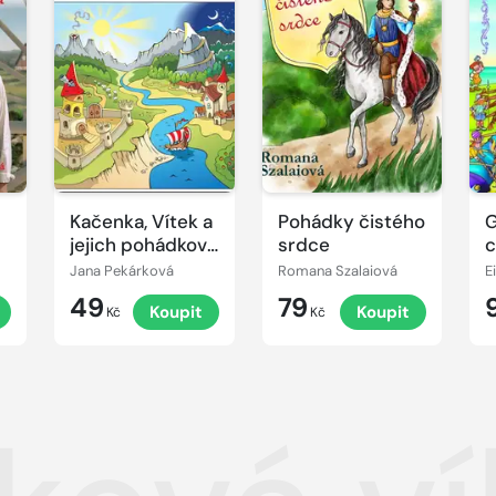
Kačenka, Vítek a
Pohádky čistého
G
jejich pohádkové
srdce
c
dobrodružství
Jana Pekárková
Romana Szalaiová
E
49
79
Koupit
Koupit
Kč
Kč