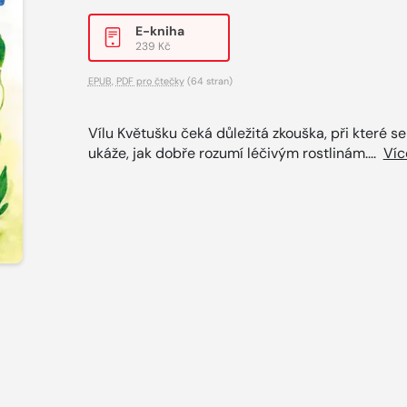
E-kniha
239 Kč
EPUB
,
PDF pro čtečky
(64 stran)
Vílu Květušku čeká důležitá zkouška, při které se
ukáže, jak dobře rozumí léčivým rostlinám....
Víc