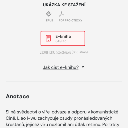
UKÁZKA KE STAŽENÍ
EPUB
PDF PRO ČTEČKY
E-kniha
349 Kč
EPUB
,
PDF pro čtečky
(368 stran)
Jak číst e-knihu?
Anotace
Silná svědectví o víře, odvaze a odporu v komunistické
Číně. Liao I-wu zachycuje osudy pronásledovaných
křesťanů, jejichž víru nezlomil ani útlak režimu. Portréty