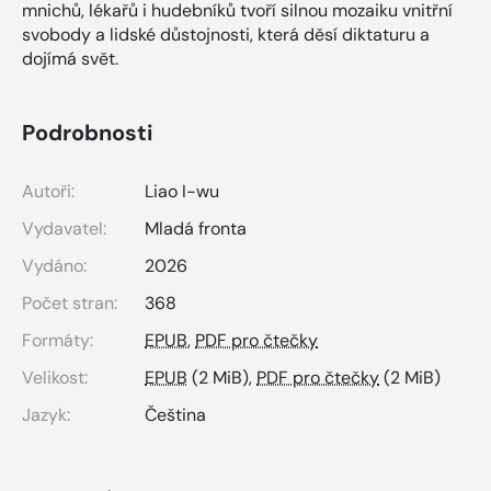
mnichů, lékařů i hudebníků tvoří silnou mozaiku vnitřní
svobody a lidské důstojnosti, která děsí diktaturu a
dojímá svět.
Podrobnosti
Autoři:
Liao I-wu
Vydavatel:
Mladá fronta
Vydáno:
2026
Počet stran:
368
Formáty:
EPUB
,
PDF pro čtečky
Velikost:
EPUB
(2 MiB),
PDF pro čtečky
(2 MiB)
Jazyk:
Čeština