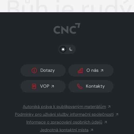
Bůh je rudý
PŘEPNOUT SVĚTLÝ/TMAVÝ REŽIM
Dotazy
O nás
VOP
Kontakty
Autorská práva k publikovaným materiálům
Podmínky pro užívání služby informační společnosti
Informace o zpracování osobních údajů
Jednotná kontaktní místa