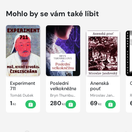
Mohlo by se vám také líbit
Experiment
Poslední
Anenská
711
velkokněžna
pouť
Tomáš Dušek
Bryn Thurnbullová
Miroslav Jandovský
1
280
69
Kč
Kč
Kč