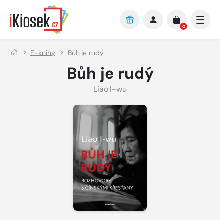
Přejít na hlavní obsah
0
E-knihy
Bůh je rudý
Bůh je rudý
Liao I-wu