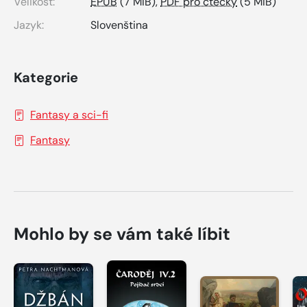
Velikost:
EPUB
(7 MiB),
PDF pro čtečky
(5 MiB)
Jazyk:
Slovenština
Kategorie
Fantasy a sci-fi
Fantasy
Mohlo by se vám také líbit