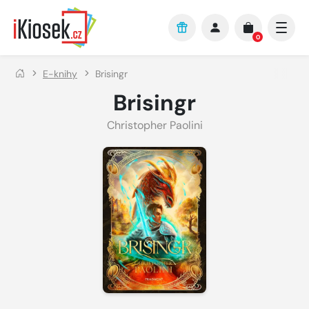
Přejít na hlavní obsah
0
E-knihy
Brisingr
Brisingr
Christopher Paolini