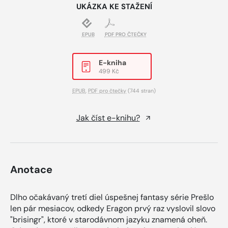
UKÁZKA KE STAŽENÍ
EPUB
PDF PRO ČTEČKY
E-kniha
499 Kč
EPUB
,
PDF pro čtečky
(744 stran)
Jak číst e-knihu?
Anotace
Dlho očakávaný tretí diel úspešnej fantasy série Prešlo
len pár mesiacov, odkedy Eragon prvý raz vyslovil slovo
"brisingr", ktoré v starodávnom jazyku znamená oheň.