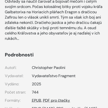
Odvtedy sa naučil čarovať a bojovať mečom i celým
svojím srdcom. Počas kolosálnej bitky proti vojsku kráľa
Galbatorixa na Horiacich pláňach Eragon s dračicou
Zafirou len o vlások unikli smrti. Tým sa však ich boj ani
zďaleka nekončí. Dračieho jazdca a jeho dračicu čakajú
ďalšie ťažké skúšky v boji proti temnému zlu. A osud
celého Kráľovstva a jeho obyvateľov je aj naďalej v ich
rukách…
Podrobnosti
Autoři:
Christopher Paolini
Vydavatel:
Vydavateľstvo Fragment
Vydáno:
2025
Počet stran:
744
Formáty:
EPUB
,
PDF pro čtečky