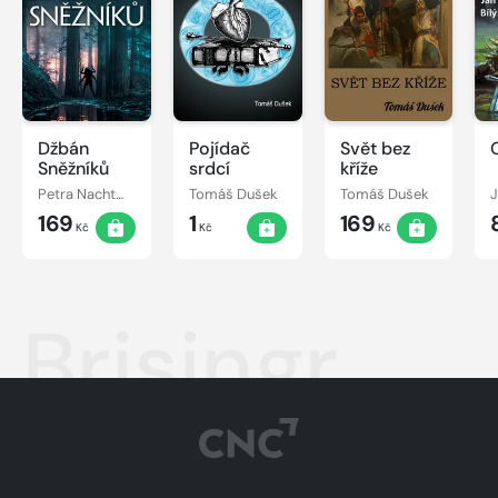
Džbán
Pojídač
Svět bez
Sněžníků
srdcí
kříže
Petra Nachtmanová
Tomáš Dušek
Tomáš Dušek
J
169
1
169
Kč
Kč
Kč
Brisingr