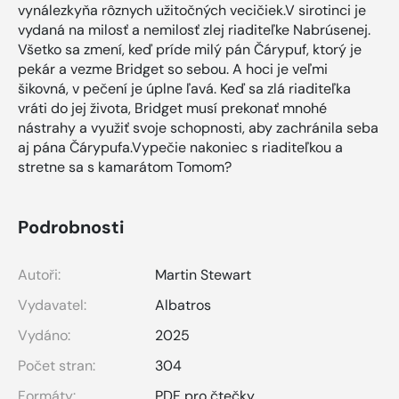
vynálezkyňa rôznych užitočných vecičiek.V sirotinci je
vydaná na milosť a nemilosť zlej riaditeľke Nabrúsenej.
Všetko sa zmení, keď príde milý pán Čárypuf, ktorý je
pekár a vezme Bridget so sebou. A hoci je veľmi
šikovná, v pečení je úplne ľavá. Keď sa zlá riaditeľka
vráti do jej života, Bridget musí prekonať mnohé
nástrahy a využiť svoje schopnosti, aby zachránila seba
aj pána Čárypufa.Vypečie nakoniec s riaditeľkou a
stretne sa s kamarátom Tomom?
Podrobnosti
Autoři:
Martin Stewart
Vydavatel:
Albatros
Vydáno:
2025
Počet stran:
304
Formáty:
PDF pro čtečky