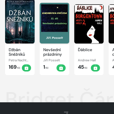
Džbán
Nevšední
Ďáblice
Sněžníků
prázdniny
Petra Nachtmanová
Jiří Posselt
Andrew Hall
A
169
1
45
Kč
Kč
Kč
Bridget Čá