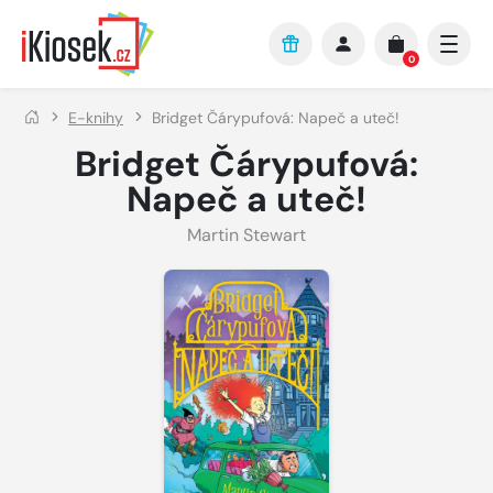
Přejít na hlavní obsah
0
E-knihy
Bridget Čárypufová: Napeč a uteč!
Bridget Čárypufová:
Napeč a uteč!
Martin Stewart