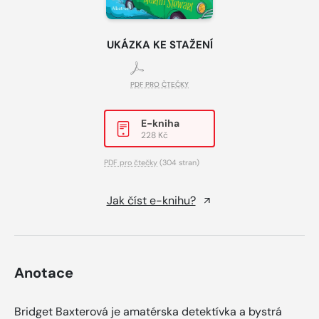
UKÁZKA KE STAŽENÍ
PDF PRO ČTEČKY
E-kniha
228 Kč
PDF pro čtečky
(304 stran)
Jak číst e-knihu?
Anotace
Bridget Baxterová je amatérska detektívka a bystrá