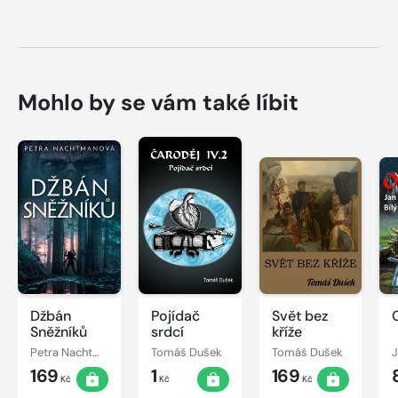
Mohlo by se vám také líbit
Džbán
Pojídač
Svět bez
Sněžníků
srdcí
kříže
Petra Nachtmanová
Tomáš Dušek
Tomáš Dušek
J
169
1
169
Kč
Kč
Kč