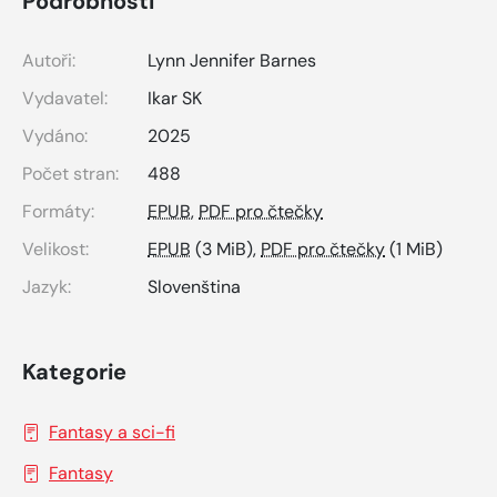
Podrobnosti
Autoři:
Lynn Jennifer Barnes
Vydavatel:
Ikar SK
Vydáno:
2025
Počet stran:
488
Formáty:
EPUB
,
PDF pro čtečky
Velikost:
EPUB
(3 MiB),
PDF pro čtečky
(1 MiB)
Jazyk:
Slovenština
Kategorie
Fantasy a sci-fi
Fantasy