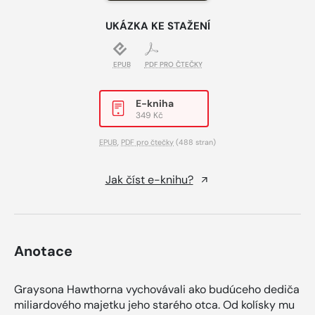
UKÁZKA KE STAŽENÍ
EPUB
PDF PRO ČTEČKY
E-kniha
349 Kč
EPUB
,
PDF pro čtečky
(488 stran)
Jak číst e-knihu?
Anotace
Graysona Hawthorna vychovávali ako budúceho dediča
miliardového majetku jeho starého otca. Od kolísky mu