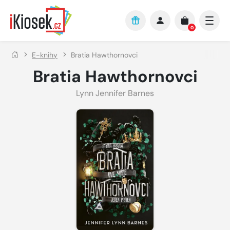
Přejít na hlavní obsah
0
E-knihy
Bratia Hawthornovci
Bratia Hawthornovci
Lynn Jennifer Barnes