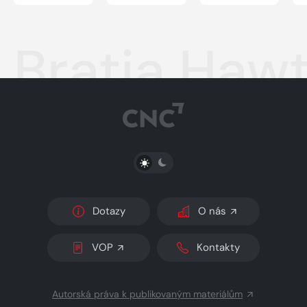
Bratia Haw
PŘEPNOUT SVĚTLÝ/TMAVÝ REŽIM
Dotazy
O nás
VOP
Kontakty
Autorská práva k publikovaným materiálům