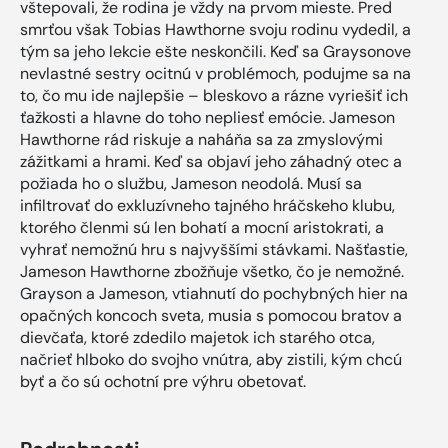
vštepovali, že rodina je vždy na prvom mieste. Pred
smrťou však Tobias Hawthorne svoju rodinu vydedil, a
tým sa jeho lekcie ešte neskončili. Keď sa Graysonove
nevlastné sestry ocitnú v problémoch, podujme sa na
to, čo mu ide najlepšie – bleskovo a rázne vyriešiť ich
ťažkosti a hlavne do toho nepliesť emócie. Jameson
Hawthorne rád riskuje a naháňa sa za zmyslovými
zážitkami a hrami. Keď sa objaví jeho záhadný otec a
požiada ho o službu, Jameson neodolá. Musí sa
infiltrovať do exkluzívneho tajného hráčskeho klubu,
ktorého členmi sú len bohatí a mocní aristokrati, a
vyhrať nemožnú hru s najvyššími stávkami. Našťastie,
Jameson Hawthorne zbožňuje všetko, čo je nemožné.
Grayson a Jameson, vtiahnutí do pochybných hier na
opačných koncoch sveta, musia s pomocou bratov a
dievčaťa, ktoré zdedilo majetok ich starého otca,
načrieť hlboko do svojho vnútra, aby zistili, kým chcú
byť a čo sú ochotní pre výhru obetovať.