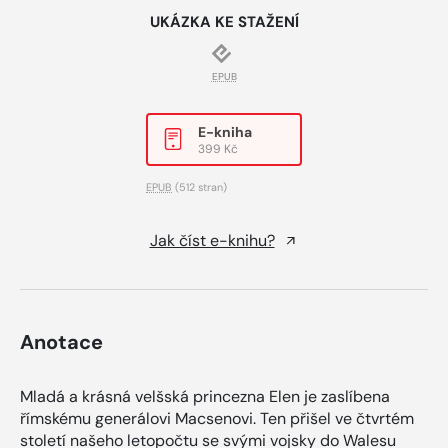
UKÁZKA KE STAŽENÍ
EPUB
E-kniha
399 Kč
EPUB
(512 stran)
Jak číst e-knihu?
Anotace
Mladá a krásná velšská princezna Elen je zaslíbena
římskému generálovi Macsenovi. Ten přišel ve čtvrtém
století našeho letopočtu se svými vojsky do Walesu