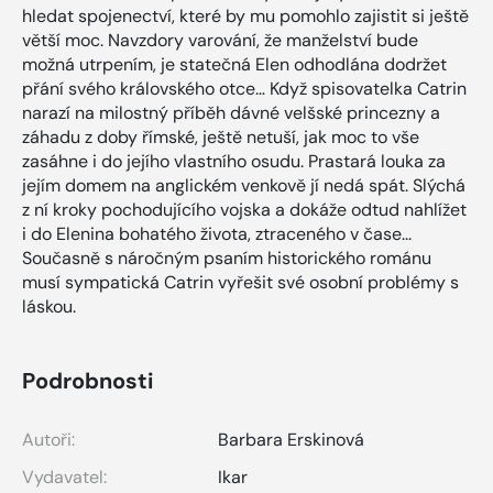
hledat spojenectví, které by mu pomohlo zajistit si ještě
větší moc. Navzdory varování, že manželství bude
možná utrpením, je statečná Elen odhodlána dodržet
přání svého královského otce… Když spisovatelka Catrin
narazí na milostný příběh dávné velšské princezny a
záhadu z doby římské, ještě netuší, jak moc to vše
zasáhne i do jejího vlastního osudu. Prastará louka za
jejím domem na anglickém venkově jí nedá spát. Slýchá
z ní kroky pochodujícího vojska a dokáže odtud nahlížet
i do Elenina bohatého života, ztraceného v čase...
Současně s náročným psaním historického románu
musí sympatická Catrin vyřešit své osobní problémy s
láskou.
Podrobnosti
Autoři:
Barbara Erskinová
Vydavatel:
Ikar