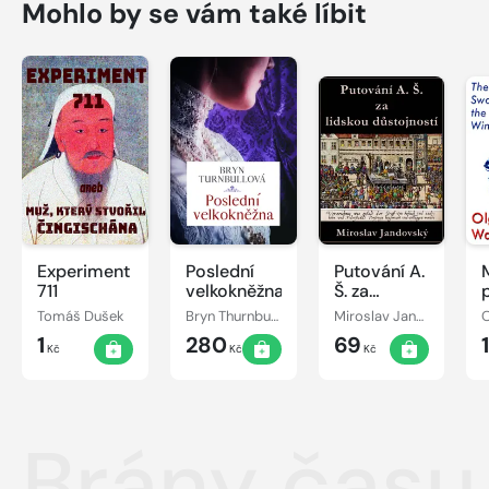
Mohlo by se vám také líbit
Experiment
Poslední
Putování A.
711
velkokněžna
Š. za
lidskou
Tomáš Dušek
Bryn Thurnbullová
Miroslav Jandovský
O
důstojností
1
280
69
Kč
Kč
Kč
Brány času