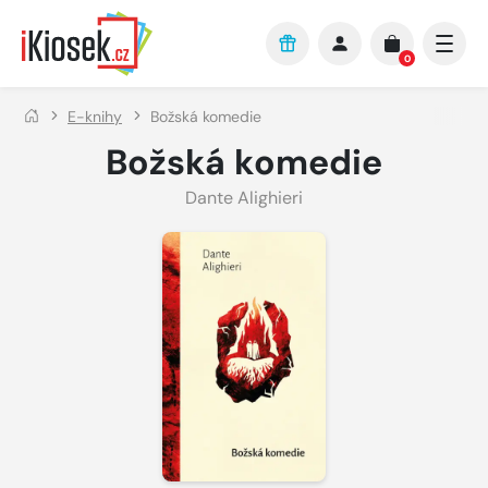
Přejít na hlavní obsah
0
E-knihy
Božská komedie
Božská komedie
Dante Alighieri