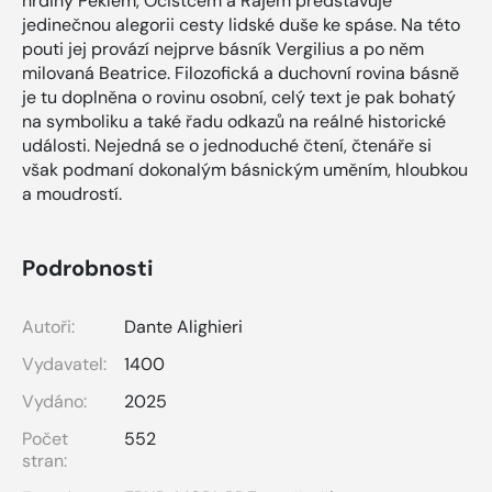
hrdiny Peklem, Očistcem a Rájem představuje
jedinečnou alegorii cesty lidské duše ke spáse. Na této
pouti jej provází nejprve básník Vergilius a po něm
milovaná Beatrice. Filozofická a duchovní rovina básně
je tu doplněna o rovinu osobní, celý text je pak bohatý
na symboliku a také řadu odkazů na reálné historické
události. Nejedná se o jednoduché čtení, čtenáře si
však podmaní dokonalým básnickým uměním, hloubkou
a moudrostí.
Podrobnosti
Autoři:
Dante Alighieri
Vydavatel:
1400
Vydáno:
2025
Počet
552
stran: