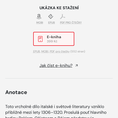
UKÁZKA KE STAŽENÍ
MOBI
EPUB
PDF PRO ČTEČKY
E-kniha
399 Kč
EPUB
,
MOBI
,
PDF pro čtečky
(552 stran)
Jak číst e-knihu?
Anotace
Toto vrcholné dílo italské i světové literatury vzniklo
přibližně mezi lety 1306–1320. Proslulá pouť hlavního