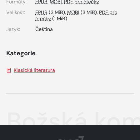
Formáty:
EPUB
,
MOBI
,
PDF pro čtečky
Velikost:
EPUB
(3 MiB),
MOBI
(3 MiB),
PDF pro
čtečky
(1 MiB)
Jazyk:
Čeština
Kategorie
Klasická literatura
Božská ko