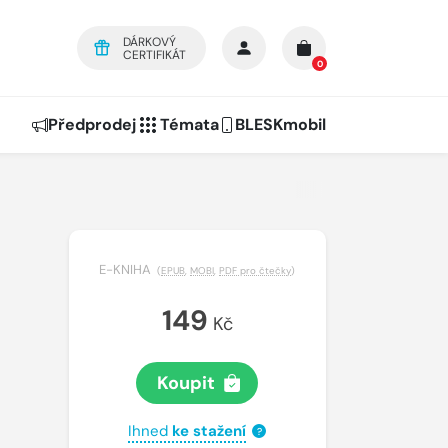
DÁRKOVÝ
CERTIFIKÁT
0
Předprodej
Témata
BLESKmobil
E-KNIHA
(
EPUB
,
MOBI
,
PDF pro čtečky
)
149
Kč
Koupit
Ihned
ke stažení
?