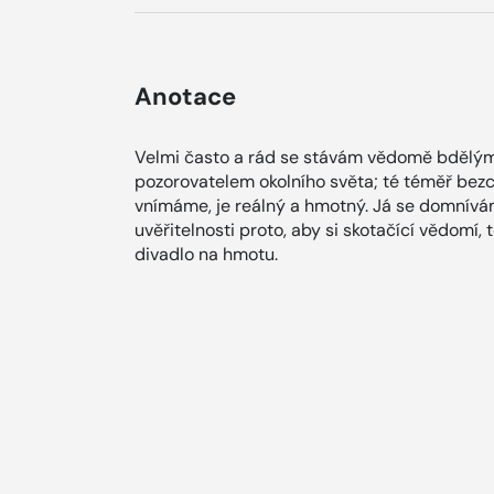
Anotace
Velmi často a rád se stávám vědomě bdělý
pozorovatelem okolního světa; té téměř bezchyb
vnímáme, je reálný a hmotný. Já se domnívám
uvěřitelnosti proto, aby si skotačící vědomí
divadlo na hmotu.