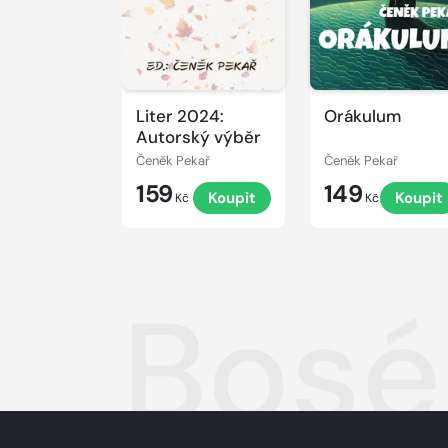
Liter 2024:
Orákulum
Autorský výběr
Čeněk Pekař
Čeněk Pekař
159
149
Koupit
Koupit
Kč
Kč
Bosé