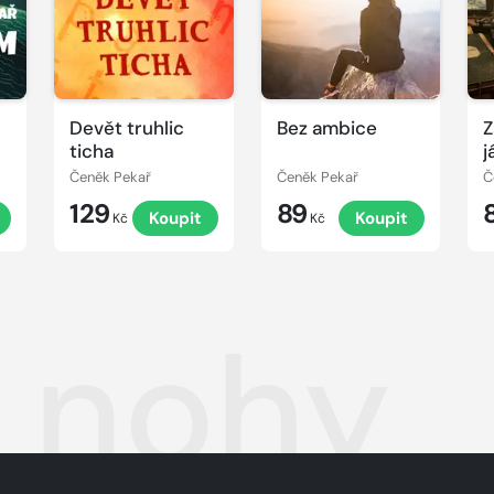
Devět truhlic
Bez ambice
Z
ticha
j
Čeněk Pekař
Čeněk Pekař
Č
129
89
Koupit
Koupit
Kč
Kč
 nohy