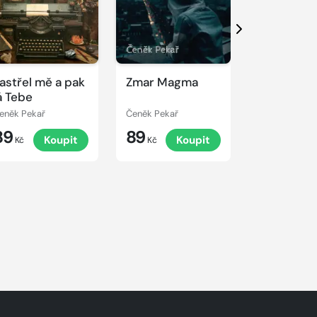
Další
astřel mě a pak
Zmar Magma
Zralé víno
á Tebe
eněk Pekař
Čeněk Pekař
Čeněk Pekař
89
89
89
Koupit
Koupit
K
Kč
Kč
Kč