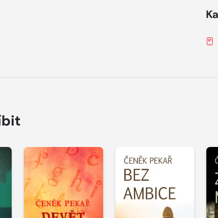
Ka
íbit