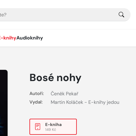
E-knihy
Audioknihy
Bosé nohy
Autoři:
Čeněk Pekař
Vydal:
Martin Koláček - E-knihy jedou
E-kniha
149 Kč