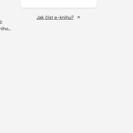
Jak číst e-knihu?
č
ího...