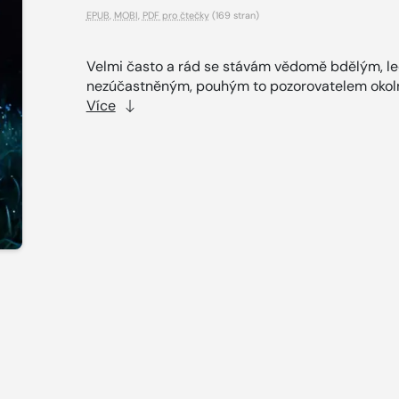
EPUB
,
MOBI
,
PDF pro čtečky
(169 stran)
Velmi často a rád se stávám vědomě bdělým, le
nezúčastněným, pouhým to pozorovatelem okoln
Více