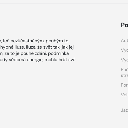
Po
Aut
m, leč nezúčastněným, pouhým to
né iluze. Iluze, že svět tak, jak jej
Vyd
, že to je pouhé zdání, podmínka
, tedy vědomá energie, mohla hrát své
Vy
Po
str
For
Vel
Jaz