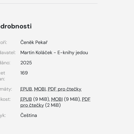
drobnosti
oři:
Čeněk Pekař
avatel:
Martin Koláček - E-knihy jedou
dáno:
2025
čet
169
an:
máty:
EPUB
,
MOBI
,
PDF pro čtečky
ikost:
EPUB
(9 MiB),
MOBI
(9 MiB),
PDF
pro čtečky
(2 MiB)
yk:
Čeština