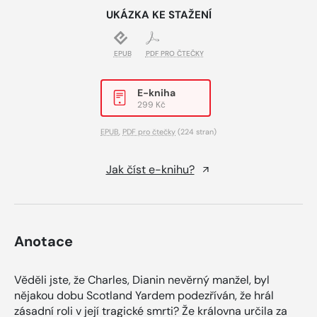
UKÁZKA KE STAŽENÍ
EPUB
PDF PRO ČTEČKY
E-kniha
299 Kč
EPUB
,
PDF pro čtečky
(224 stran)
Jak číst e-knihu?
Anotace
Věděli jste, že Charles, Dianin nevěrný manžel, byl
nějakou dobu Scotland Yardem podezříván, že hrál
zásadní roli v její tragické smrti? Že královna určila za