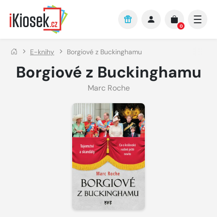
Přejít na hlavní obsah
0
E-knihy
Borgiové z Buckinghamu
Borgiové z Buckinghamu
Marc Roche