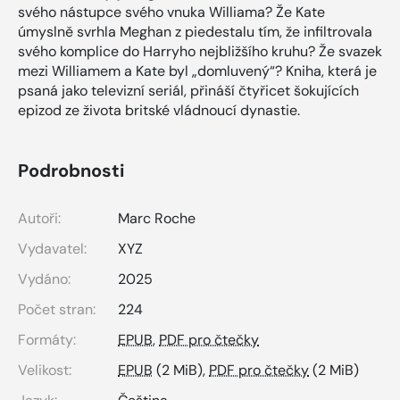
svého nástupce svého vnuka Williama? Že Kate
úmyslně svrhla Meghan z piedestalu tím, že infiltrovala
svého komplice do Harryho nejbližšího kruhu? Že svazek
mezi Williamem a Kate byl „domluvený“? Kniha, která je
psaná jako televizní seriál, přináší čtyřicet šokujících
epizod ze života britské vládnoucí dynastie.
Podrobnosti
Autoři:
Marc Roche
Vydavatel:
XYZ
Vydáno:
2025
Počet stran:
224
Formáty:
EPUB
,
PDF pro čtečky
Velikost:
EPUB
(2 MiB),
PDF pro čtečky
(2 MiB)