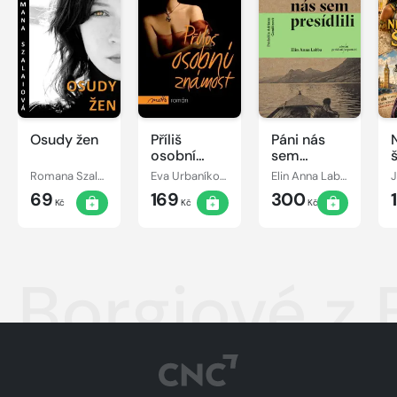
Osudy žen
Příliš
Páni nás
osobní
sem
známost
presídlili
Romana Szalaiová
Eva Urbaníková
Elin Anna Labba
69
169
300
Kč
Kč
Kč
Borgiové z