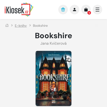
Přejít na hlavní obsah
0
E-knihy
Bookshire
Bookshire
Jana Kvičerová