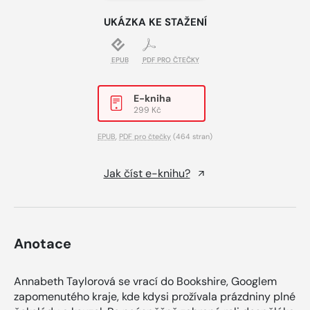
UKÁZKA KE STAŽENÍ
EPUB
PDF PRO ČTEČKY
E-kniha
299 Kč
EPUB
,
PDF pro čtečky
(464 stran)
Jak číst e-knihu?
Anotace
Annabeth Taylorová se vrací do Bookshire, Googlem
zapomenutého kraje, kde kdysi prožívala prázdniny plné