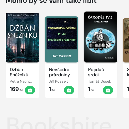
Mohlo by se vám také líbit
Džbán
Nevšední
Pojídač
Sněžníků
prázdniny
srdcí
Petra Nachtmanová
Jiří Posselt
Tomáš Dušek
169
1
1
Kč
Kč
Kč
Bookshire