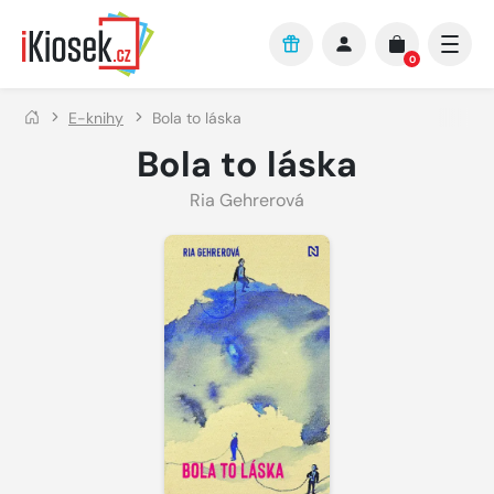
Přejít na hlavní obsah
0
E-knihy
Bola to láska
Bola to láska
Ria Gehrerová