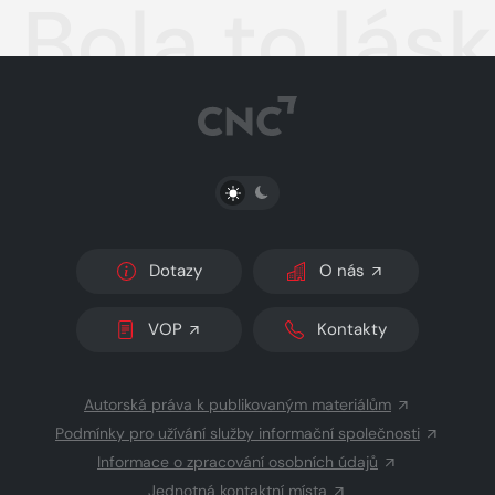
Bola to lás
PŘEPNOUT SVĚTLÝ/TMAVÝ REŽIM
Dotazy
O nás
VOP
Kontakty
Autorská práva k publikovaným materiálům
Podmínky pro užívání služby informační společnosti
Informace o zpracování osobních údajů
Jednotná kontaktní místa