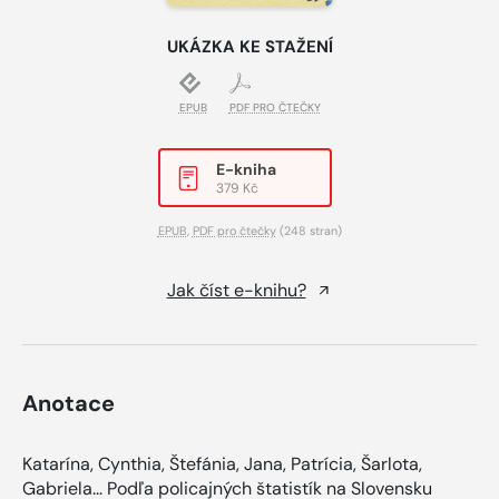
UKÁZKA KE STAŽENÍ
EPUB
PDF PRO ČTEČKY
E-kniha
379 Kč
EPUB
,
PDF pro čtečky
(248 stran)
Jak číst e-knihu?
Anotace
Katarína, Cynthia, Štefánia, Jana, Patrícia, Šarlota,
Gabriela... Podľa policajných štatistík na Slovensku