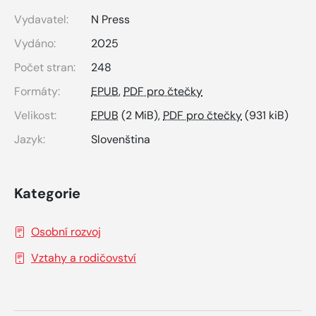
Vydavatel:
N Press
Vydáno:
2025
Počet stran:
248
Formáty:
EPUB
,
PDF pro čtečky
Velikost:
EPUB
(2 MiB),
PDF pro čtečky
(931 kiB)
Jazyk:
Slovenština
Kategorie
Osobní rozvoj
Vztahy a rodičovství