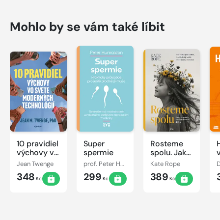
Mohlo by se vám také líbit
10 pravidiel
Super
Rosteme
výchovy vo
spermie
spolu. Jak
svete
vychovat
Jean Twenge
prof. Peter Humaidan
Kate Rope
moderných
sebevědomou
348
299
389
technológií
dívku
Kč
Kč
Kč