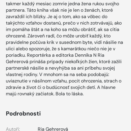
takmer každý mesiac zomrie jedna žena rukou svojho
partnera. Táto kniha však nie je len o ženách, ktoré
zavraždil ich blízky. Je aj o tom, ako sa vôbec do
takýchto vzťahov dostanú, prečo v nich zotrvávajú, ako
im pomáha štát a na koho sa môžu obrátiť, ak sa cítia
ohrozené. Zároveň radí, čo môže urobiť každý, kto
pravidelne počúva krik v susednom byte, vidí násilie na
ulici alebo spozoruje, že s kamarátkou niečo nie je v
poriadku. Reportérka a editorka Denníka N Ria
Gehrerová prináša prípady niekoľkých žien, ktoré zažili
partnerské násilie a nevyhýba sa ani príbehu svojej
vlastnej rodiny. V mnohom sa na seba podobajú:
uviaznutie v násilnom vzťahu, pocit ohrozenia, strach o
zdravie a život či o budúcnosť svojich detí. A hlavne
majú rovnaký začiatok. Bola to láska.
Podrobnosti
Autoři:
Ria Gehrerová