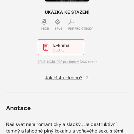
UKÁZKA KE STAŽENÍ
MOBI
EPUB
PDF PRO ČTEČKY
E-kniha
350 Kč
EPUB
,
MOBI
,
PDF pro čtečky
(200 stran)
Jak číst e-knihu?
Anotace
Náš svět není romantický a sladký… Je destruktivní,
temný a lahodně plný kokainu a voňavého sexu s těmi