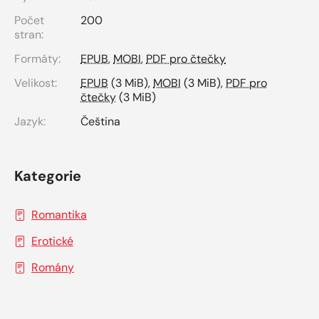
Počet
200
stran:
Formáty:
EPUB
,
MOBI
,
PDF pro čtečky
Velikost:
EPUB
(3 MiB),
MOBI
(3 MiB),
PDF pro
čtečky
(3 MiB)
Jazyk:
Čeština
Kategorie
Romantika
Erotické
Romány