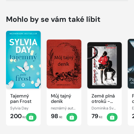
Mohlo by se vám také líbit
Tajemný
Můj tajný
Země plná
pan Frost
deník
otroků -
Pravda o
Sylvia Day
neznámý autor
Dominika Svobodová
E
(vašich)
200
98
79
mužích
Kč
Kč
Kč