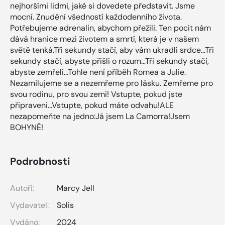
nejhoršími lidmi, jaké si dovedete představit. Jsme
mocní. Znudění všedností každodenního života.
Potřebujeme adrenalin, abychom přežili. Ten pocit nám
dává hranice mezi životem a smrtí, která je v našem
světě tenká.Tři sekundy stačí, aby vám ukradli srdce…Tři
sekundy stačí, abyste přišli o rozum…Tři sekundy stačí,
abyste zemřeli…Tohle není příběh Romea a Julie.
Nezamilujeme se a nezemřeme pro lásku. Zemřeme pro
svou rodinu, pro svou zemi! Vstupte, pokud jste
připraveni...Vstupte, pokud máte odvahu!ALE
nezapomeňte na jedno:Já jsem La Camorra!Jsem
BOHYNĚ!
Podrobnosti
Autoři:
Marcy Jell
Vydavatel:
Solis
Vydáno:
2024