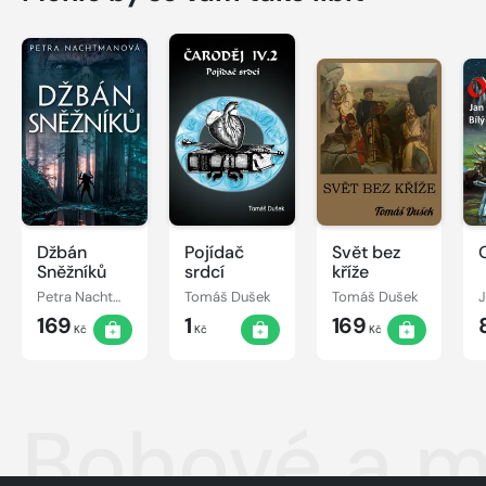
Džbán
Pojídač
Svět bez
Sněžníků
srdcí
kříže
Petra Nachtmanová
Tomáš Dušek
Tomáš Dušek
J
169
1
169
Kč
Kč
Kč
Bohové a m