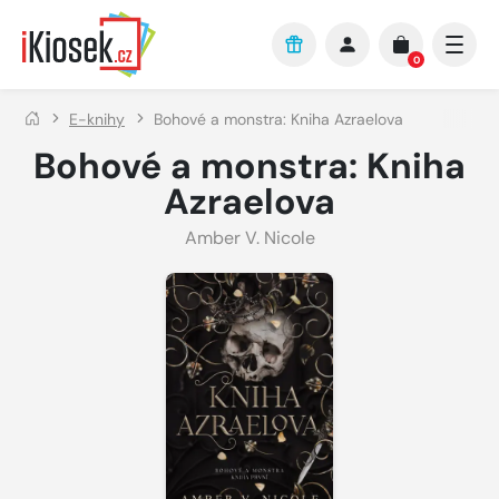
Přejít na hlavní obsah
0
E-knihy
Bohové a monstra: Kniha Azraelova
Bohové a monstra: Kniha
Azraelova
Amber V. Nicole