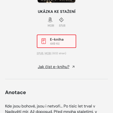
UKÁZKA KE STAŽENÍ
MOBI
EPUB
E-kniha
449 Kč
EPUB
,
MOBI
(632 stran)
Jak číst e-knihu?
Anotace
Kde jsou bohové, jsou i netvoři… Po tisíc let trval v
Nadsvětí mír. Až doposud. Před mnoha staletími, v