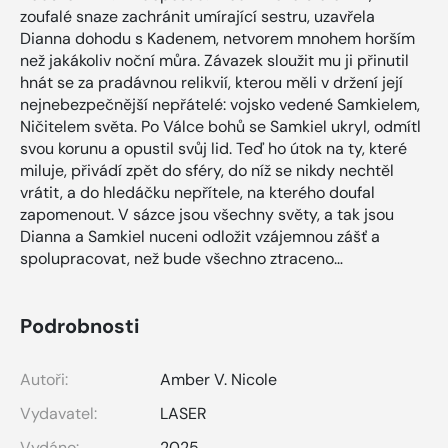
zoufalé snaze zachránit umírající sestru, uzavřela
Dianna dohodu s Kadenem, netvorem mnohem horším
než jakákoliv noční můra. Závazek sloužit mu ji přinutil
hnát se za pradávnou relikvií, kterou měli v držení její
nejnebezpečnější nepřátelé: vojsko vedené Samkielem,
Ničitelem světa. Po Válce bohů se Samkiel ukryl, odmítl
svou korunu a opustil svůj lid. Teď ho útok na ty, které
miluje, přivádí zpět do sféry, do níž se nikdy nechtěl
vrátit, a do hledáčku nepřítele, na kterého doufal
zapomenout. V sázce jsou všechny světy, a tak jsou
Dianna a Samkiel nuceni odložit vzájemnou zášť a
spolupracovat, než bude všechno ztraceno…
Podrobnosti
Autoři:
Amber V. Nicole
Vydavatel:
LASER
Vydáno:
2025