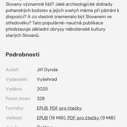
Slovany významně lišil? Jaké archeologické doklady
pohanských božstev a jejich svatyň máme při pátrání k
dispozici? A co vlastně znamenalo být Slovanem ve
středověku? Tato populárně-naučná publikace
představuje základní obrysy náboženské kultury
starých Slovanů.
Podrobnosti
Autoři:
Jiří Dynda
Vydavatel:
Vyšehrad
Vydáno:
2025
Počet stran:
328
Formáty:
EPUB
,
PDF pro čtečky
Velikost:
EPUB
(18 MiB),
PDF pro čtečky
(9 MiB)