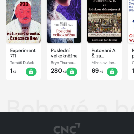
Experiment
Poslední
Putování A.
711
velkokněžna
Š. za
lidskou
Tomáš Dušek
Bryn Thurnbullová
Miroslav Jandovský
O
důstojností
1
280
69
Kč
Kč
Kč
Bohové a b