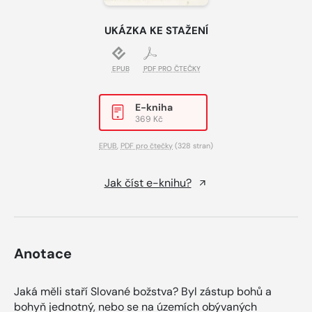
UKÁZKA KE STAŽENÍ
EPUB
PDF PRO ČTEČKY
E-kniha
369 Kč
EPUB
,
PDF pro čtečky
(328 stran)
Jak číst e-knihu?
Anotace
Jaká měli staří Slované božstva? Byl zástup bohů a
bohyň jednotný, nebo se na územích obývaných