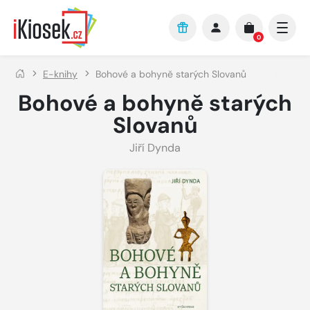
Přejít na hlavní obsah
0
E-knihy
Bohové a bohyně starých Slovanů
Bohové a bohyně starých
Slovanů
Jiří Dynda