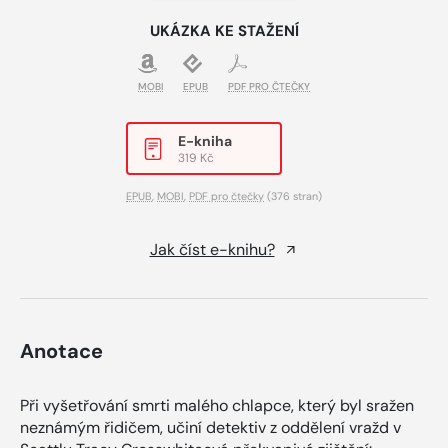
UKÁZKA KE STAŽENÍ
MOBI
EPUB
PDF PRO ČTEČKY
E-kniha
319 Kč
EPUB
,
MOBI
,
PDF pro čtečky
(376 stran)
Jak číst e-knihu?
Anotace
Při vyšetřování smrti malého chlapce, který byl sražen
neznámým řidičem, učiní detektiv z oddělení vražd v