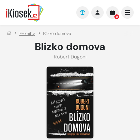
Přejít na hlavní obsah
0
E-knihy
Blízko domova
Blízko domova
Robert Dugoni