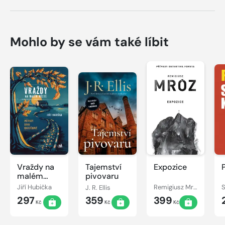
Mohlo by se vám také líbit
Vraždy na
Tajemství
Expozice
malém
pivovaru
městě -
Jiří Hubička
J. R. Ellis
Remigiusz Mróz
S
Případy
297
359
399
Dany
Kč
Kč
Kč
Králíčkové