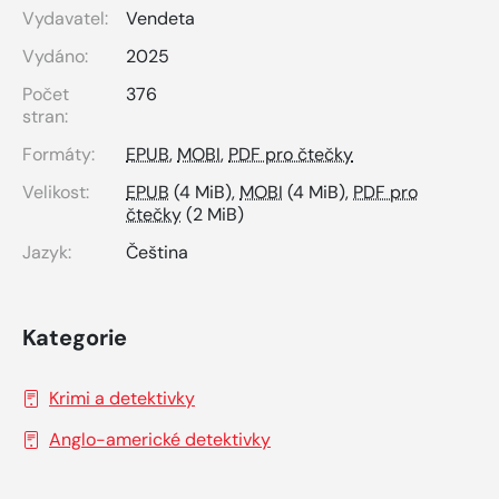
Vydavatel:
Vendeta
Vydáno:
2025
Počet
376
stran:
Formáty:
EPUB
,
MOBI
,
PDF pro čtečky
Velikost:
EPUB
(4 MiB),
MOBI
(4 MiB),
PDF pro
čtečky
(2 MiB)
Jazyk:
Čeština
Kategorie
Krimi a detektivky
Anglo-americké detektivky