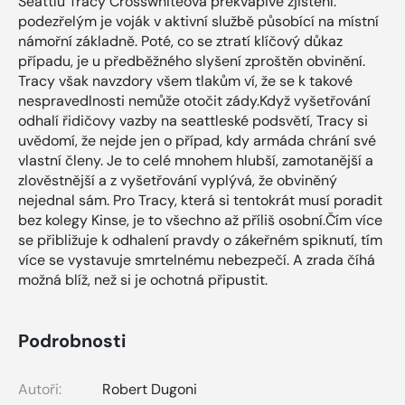
Seattlu Tracy Crosswhiteová překvapivé zjištění:
podezřelým je voják v aktivní službě působící na místní
námořní základně. Poté, co se ztratí klíčový důkaz
případu, je u předběžného slyšení zproštěn obvinění.
Tracy však navzdory všem tlakům ví, že se k takové
nespravedlnosti nemůže otočit zády.Když vyšetřování
odhalí řidičovy vazby na seattleské podsvětí, Tracy si
uvědomí, že nejde jen o případ, kdy armáda chrání své
vlastní členy. Je to celé mnohem hlubší, zamotanější a
zlověstnější a z vyšetřování vyplývá, že obviněný
nejednal sám. Pro Tracy, která si tentokrát musí poradit
bez kolegy Kinse, je to všechno až příliš osobní.Čím více
se přibližuje k odhalení pravdy o zákeřném spiknutí, tím
více se vystavuje smrtelnému nebezpečí. A zrada číhá
možná blíž, než si je ochotná připustit.
Podrobnosti
Autoři:
Robert Dugoni