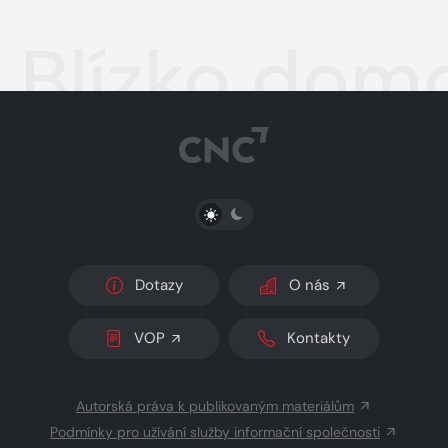
Blízko dom
PŘEPNOUT SVĚTLÝ/TMAVÝ REŽIM
Dotazy
O nás
VOP
Kontakty
Autorská práva k publikovaným materiálům
Podmínky pro užívání služby informační společnosti