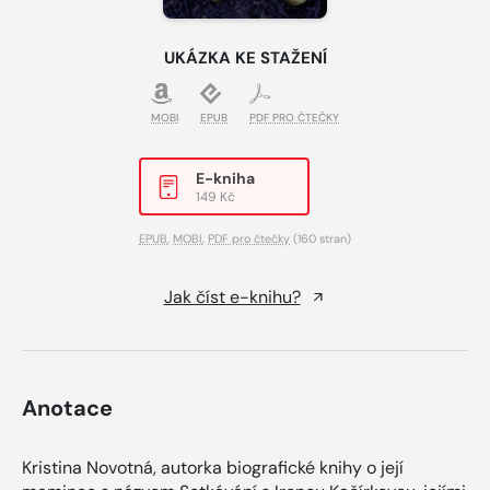
UKÁZKA KE STAŽENÍ
MOBI
EPUB
PDF PRO ČTEČKY
E-kniha
149 Kč
EPUB
,
MOBI
,
PDF pro čtečky
(160 stran)
Jak číst e-knihu?
Anotace
Kristina Novotná, autorka biografické knihy o její