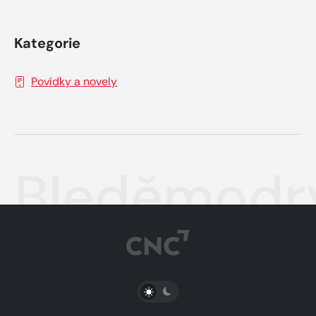
Kategorie
Povídky a novely
Bleděmodrý
PŘEPNOUT SVĚTLÝ/TMAVÝ REŽIM