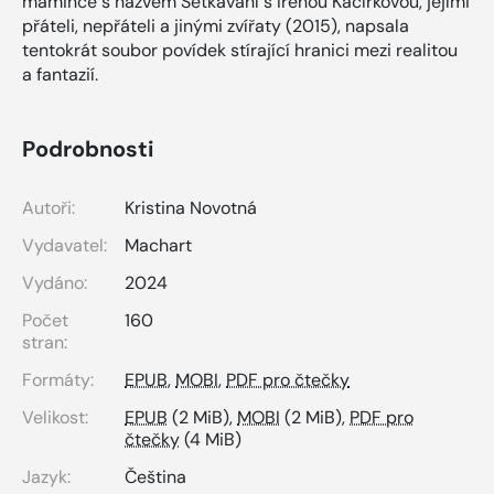
mamince s názvem Setkávání s Irenou Kačírkovou, jejími
přáteli, nepřáteli a jinými zvířaty (2015), napsala
tentokrát soubor povídek stírající hranici mezi realitou
a fantazií.
Podrobnosti
Autoři:
Kristina Novotná
Vydavatel:
Machart
Vydáno:
2024
Počet
160
stran:
Formáty:
EPUB
,
MOBI
,
PDF pro čtečky
Velikost:
EPUB
(2 MiB),
MOBI
(2 MiB),
PDF pro
čtečky
(4 MiB)
Jazyk:
Čeština