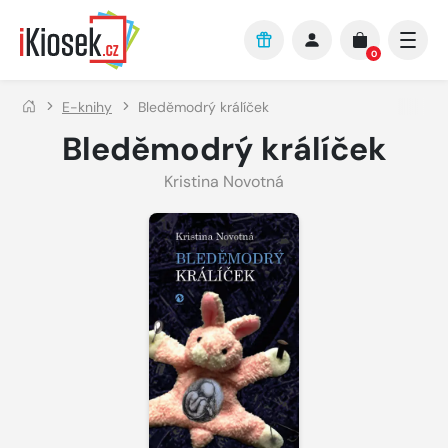
Přejít na hlavní obsah
0
E-knihy
Bleděmodrý králíček
Bleděmodrý králíček
Kristina Novotná