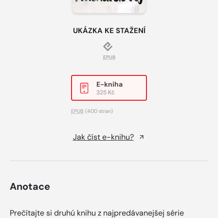
UKÁZKA KE STAŽENÍ
EPUB
E-kniha
325 Kč
EPUB
(400 stran)
Jak číst e-knihu?
Anotace
Prečítajte si druhú knihu z najpredávanejšej série