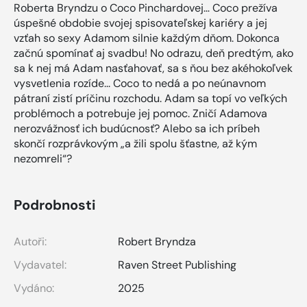
Roberta Bryndzu o Coco Pinchardovej… Coco prežíva
úspešné obdobie svojej spisovateľskej kariéry a jej
vzťah so sexy Adamom silnie každým dňom. Dokonca
začnú spomínať aj svadbu! No odrazu, deň predtým, ako
sa k nej má Adam nasťahovať, sa s ňou bez akéhokoľvek
vysvetlenia rozíde... Coco to nedá a po neúnavnom
pátraní zistí príčinu rozchodu. Adam sa topí vo veľkých
problémoch a potrebuje jej pomoc. Zničí Adamova
nerozvážnosť ich budúcnosť? Alebo sa ich príbeh
skončí rozprávkovým „a žili spolu šťastne, až kým
nezomreli“?
Podrobnosti
Autoři:
Robert Bryndza
Vydavatel:
Raven Street Publishing
Vydáno:
2025