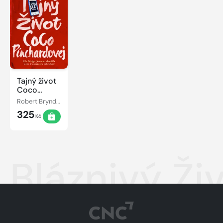
Tajný život
Coco
Pinchardovej
Robert Bryndza
325
Kč
Bláznivý Ži