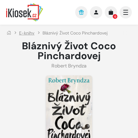
Přejít na hlavní obsah
0
E-knihy
Bláznivý Život Coco Pinchardovej
Bláznivý Život Coco
Pinchardovej
Robert Bryndza